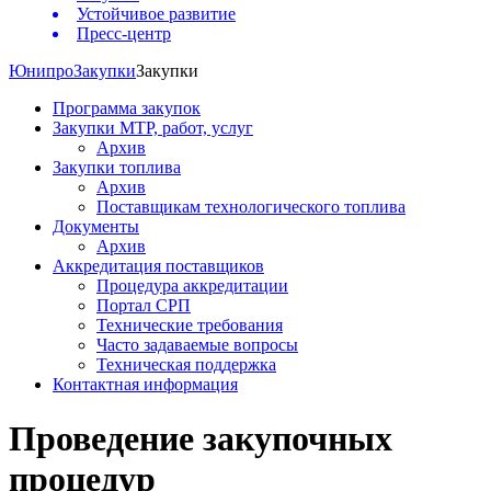
Устойчивое развитие
Пресс-центр
Юнипро
Закупки
Закупки
Программа закупок
Закупки МТР, работ, услуг
Архив
Закупки топлива
Архив
Поставщикам технологического топлива
Документы
Архив
Аккредитация поставщиков
Процедура аккредитации
Портал СРП
Технические требования
Часто задаваемые вопросы
Техническая поддержка
Контактная информация
Проведение закупочных
процедур