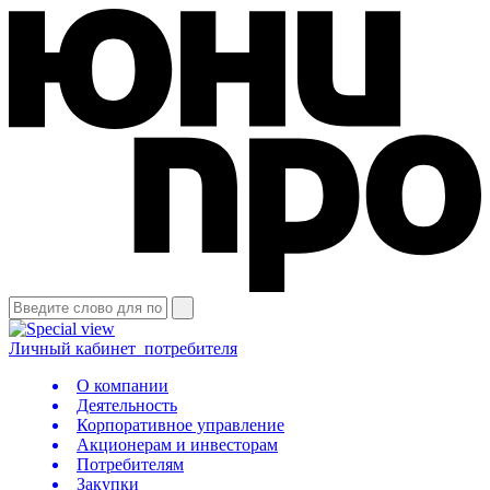
Личный кабинет
потребителя
О компании
Деятельность
Корпоративное управление
Акционерам и инвесторам
Потребителям
Закупки