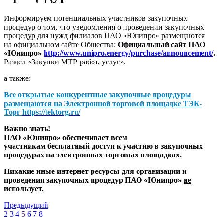
Информируем потенциальных участников закупочных
процедур о том, что уведомления о проведении закупочных
процедур для нужд филиалов ПАО «Юнипро» размещаются
на официальном сайте Общества:
Официальный сайт ПАО
«Юнипро»
http://www.unipro.energy/purchase/announcement/
.
Раздел «Закупки МТР, работ, услуг».
а также:
Все открытые конкурентные закупочные процедуры
размещаются на
Электронной торговой площадке ТЭК-
Торг
https://tektorg.ru/
Важно знать!
ПАО «Юнипро» обеспечивает всем
участникам бесплатный доступ к участию в закупочных
процедурах на электронных торговых площадках.
Никакие иные интернет ресурсы для организации и
проведения закупочных процедур ПАО «Юнипро»
не
использует.
Предыдущий
2
3
4
5
6
7
8