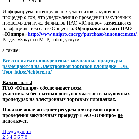
Информируем потенциальных участников закупочных
процедур о том, что уведомления о проведении закупочных
процедур для нужд филиалов ПАО «Юнипро» размещаются
на официальном сайте Общества:
Официальный сайт ПАО
«Юнипро»
http://www.unipro.energy/purchase/announcement/
.
Раздел «Закупки МТР, работ, услуг».
а также:
Все открытые конкурентные закупочные процедуры
размещаются на
Электронной торговой площадке ТЭК-
Торг
https://tektorg.ru/
Важно знать!
ПАО «Юнипро» обеспечивает всем
участникам бесплатный доступ к участию в закупочных
процедурах на электронных торговых площадках.
Никакие иные интернет ресурсы для организации и
проведения закупочных процедур ПАО «Юнипро»
не
использует.
Предыдущий
2
3
4
5
6
7
8