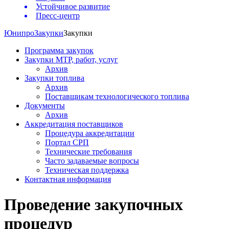
Устойчивое развитие
Пресс-центр
Юнипро
Закупки
Закупки
Программа закупок
Закупки МТР, работ, услуг
Архив
Закупки топлива
Архив
Поставщикам технологического топлива
Документы
Архив
Аккредитация поставщиков
Процедура аккредитации
Портал СРП
Технические требования
Часто задаваемые вопросы
Техническая поддержка
Контактная информация
Проведение закупочных
процедур