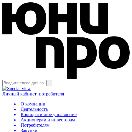
Личный кабинет
потребителя
О компании
Деятельность
Корпоративное управление
Акционерам и инвесторам
Потребителям
Закупки