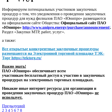
Информируем потенциальных участников закупочных
процедур о том, что уведомления о проведении закупочных
процедур для нужд филиалов ПАО «Юнипро» размещаются
на официальном сайте Общества:
Официальный сайт ПАО
«Юнипро»
http://www.unipro.energy/purchase/announcement/
.
Раздел «Закупки МТР, работ, услуг».
а также:
Все открытые конкурентные закупочные процедуры
размещаются на
Электронной торговой площадке ТЭК-
Торг
https://tektorg.ru/
Важно знать!
ПАО «Юнипро» обеспечивает всем
участникам бесплатный доступ к участию в закупочных
процедурах на электронных торговых площадках.
Никакие иные интернет ресурсы для организации и
проведения закупочных процедур ПАО «Юнипро»
не
использует.
Предыдущий
2
3
4
5
6
7
8