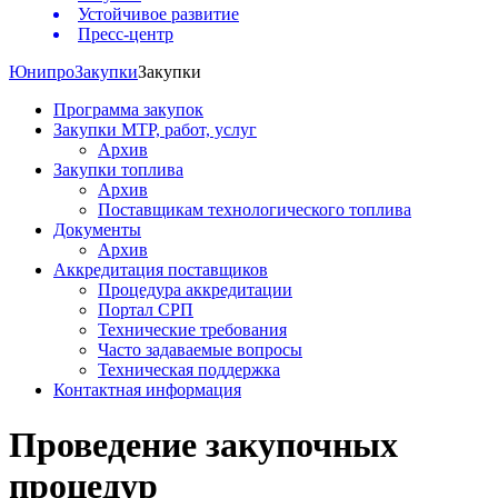
Устойчивое развитие
Пресс-центр
Юнипро
Закупки
Закупки
Программа закупок
Закупки МТР, работ, услуг
Архив
Закупки топлива
Архив
Поставщикам технологического топлива
Документы
Архив
Аккредитация поставщиков
Процедура аккредитации
Портал СРП
Технические требования
Часто задаваемые вопросы
Техническая поддержка
Контактная информация
Проведение закупочных
процедур