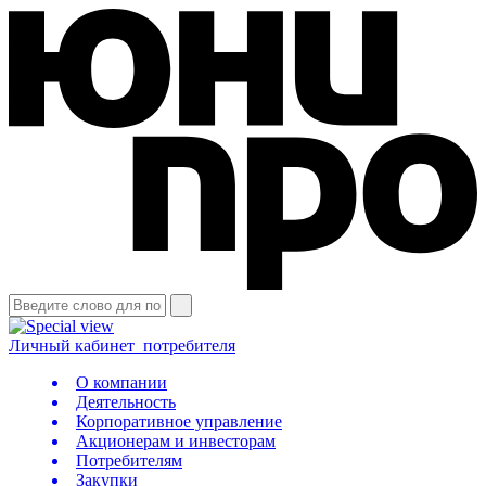
Личный кабинет
потребителя
О компании
Деятельность
Корпоративное управление
Акционерам и инвесторам
Потребителям
Закупки