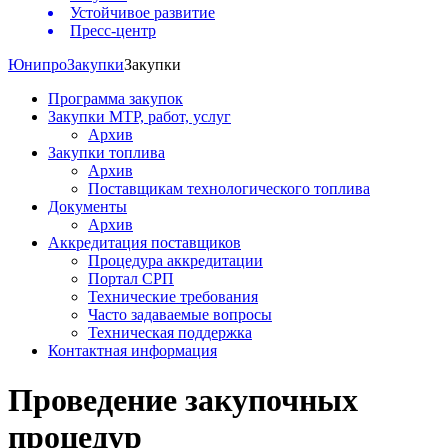
Устойчивое развитие
Пресс-центр
Юнипро
Закупки
Закупки
Программа закупок
Закупки МТР, работ, услуг
Архив
Закупки топлива
Архив
Поставщикам технологического топлива
Документы
Архив
Аккредитация поставщиков
Процедура аккредитации
Портал СРП
Технические требования
Часто задаваемые вопросы
Техническая поддержка
Контактная информация
Проведение закупочных
процедур