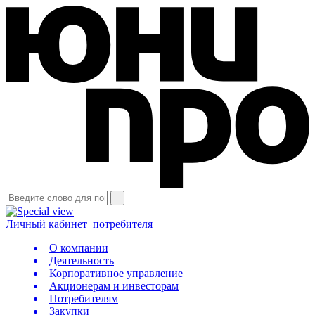
Личный кабинет
потребителя
О компании
Деятельность
Корпоративное управление
Акционерам и инвесторам
Потребителям
Закупки