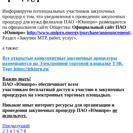
Информируем потенциальных участников закупочных
процедур о том, что уведомления о проведении закупочных
процедур для нужд филиалов ПАО «Юнипро» размещаются
на официальном сайте Общества:
Официальный сайт ПАО
«Юнипро»
http://www.unipro.energy/purchase/announcement/
.
Раздел «Закупки МТР, работ, услуг».
а также:
Все открытые конкурентные закупочные процедуры
размещаются на
Электронной торговой площадке ТЭК-
Торг
https://tektorg.ru/
Важно знать!
ПАО «Юнипро» обеспечивает всем
участникам бесплатный доступ к участию в закупочных
процедурах на электронных торговых площадках.
Никакие иные интернет ресурсы для организации и
проведения закупочных процедур ПАО «Юнипро»
не
использует.
Предыдущий
2
3
4
5
6
7
8