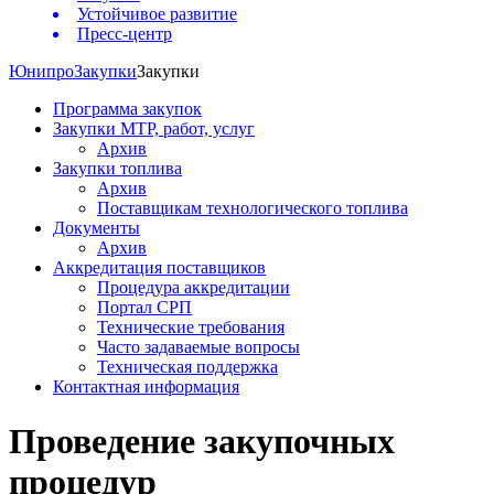
Устойчивое развитие
Пресс-центр
Юнипро
Закупки
Закупки
Программа закупок
Закупки МТР, работ, услуг
Архив
Закупки топлива
Архив
Поставщикам технологического топлива
Документы
Архив
Аккредитация поставщиков
Процедура аккредитации
Портал СРП
Технические требования
Часто задаваемые вопросы
Техническая поддержка
Контактная информация
Проведение закупочных
процедур