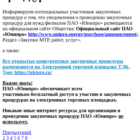
Информируем потенциальных участников закупочных
процедур о том, что уведомления о проведении закупочных
процедур для нужд филиалов ПАО «Юнипро» размещаются
на официальном сайте Общества:
Официальный сайт ПАО
«Юнипро»
http://www.unipro.energy/purchase/announcement/
.
Раздел «Закупки МТР, работ, услуг».
а также:
Все открытые конкурентные закупочные процедуры
размещаются на
Электронной торговой площадке ТЭК-
Торг
https://tektorg.ru/
Важно знать!
ПАО «Юнипро» обеспечивает всем
участникам бесплатный доступ к участию в закупочных
процедурах на электронных торговых площадках.
Никакие иные интернет ресурсы для организации и
проведения закупочных процедур ПАО «Юнипро»
не
использует.
Предыдущий
2
3
4
5
6
7
8