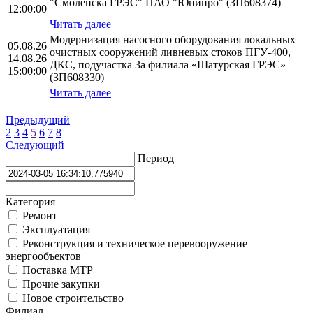
"Смоленска ГРЭС" ПАО "Юнипро" (ЗП608374)
12:00:00
Читать далее
Модернизация насосного оборудования локальных
05.08.26
очистных сооружений ливневых стоков ПГУ-400,
14.08.26
ДКС, подучастка 3а филиала «Шатурская ГРЭС»
15:00:00
(ЗП608330)
Читать далее
Предыдущий
2
3
4
5
6
7
8
Следующий
Период
Категория
Ремонт
Эксплуатация
Реконструкция и техническое перевооружение
энергообъектов
Поставка МТР
Прочие закупки
Новое строительство
Филиал