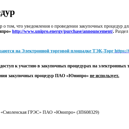
едур
 о том, что уведомления о проведении закупочных процедур 
ипро»
http://www.unipro.energy/purchase/announcement/
.
Раздел
щаются на
Электронной торговой площадке ТЭК-Торг
https:/
оступ к участию в закупочных процедурах на электронных 
дения закупочных процедур ПАО «Юнипро»
не использует.
ал «Смоленская ГРЭС» ПАО «Юнипро» (ЗП608329)