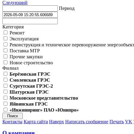
Следующий
Период
Категория
Ремонт
Эксплуатация
Реконструкция и техническое перевооружение энергообъек
Поставка МТР
Прочие закупки
Новое строительство
Филиал
Берёзовская ГРЭС
Смоленская ГРЭС
Сургутская ГРЭС-2
Шатурская ГРЭС
Московское представительство
Яйвинская ГРЭС
«Инжиниринг» ПАО «Юнипро»
Контакты
Карта сайта
Наверх
Написать сообщение
Печать
VK
О компании