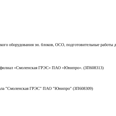
ого оборудования эн. блоков, ОСО, подготовительные работы д
д филиал «Смоленская ГРЭС» ПАО «Юнипро». (ЗП608313)
иала "Смоленская ГРЭС" ПАО "Юнипро" (ЗП608309)