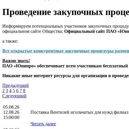
Проведение закупочных проц
Информируем потенциальных участников закупочных процедур
официальном сайте Общества:
Официальный сайт ПАО «Юн
а также:
Все открытые конкурентные закупочные процедуры разме
Важно знать!
ПАО «Юнипро» обеспечивает всем участникам бесплатный д
Никакие иные интернет ресурсы для организации и прове
Предыдущий
2
3
4
5
6
7
8
Следующий
05.08.26
12.08.26
Поставка Вентилей игольчатых для нужд фили
15:00:00
Читать далее