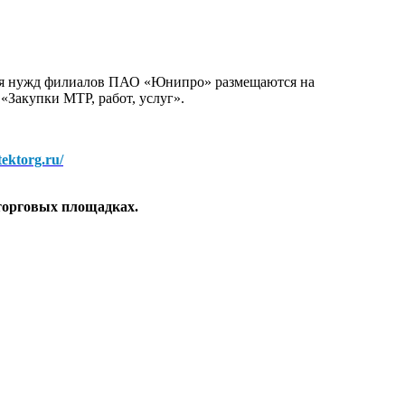
для нужд филиалов ПАО «Юнипро» размещаются на
 «Закупки МТР, работ, услуг».
/tektorg.ru/
торговых площадках.