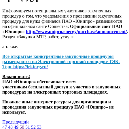
Информируем потенциальных участников закупочных
процедур о том, что уведомления о проведении закупочных
процедур для нужд филиалов ПАО «Юнипро» размещаются
на официальном сайте Общества:
Официальный сайт ПАО
«Юнипро»
http://www.unipro.energy/purchase/announcement/
.
Раздел «Закупки МТР, работ, услуг».
а также:
Все открытые конкурентные закупочные процедуры
размещаются на
Электронной торговой площадке ТЭК-
Торг
https://tektorg.ru/
Важно знать!
ПАО «Юнипро» обеспечивает всем
участникам бесплатный доступ к участию в закупочных
процедурах на электронных торговых площадках.
Никакие иные интернет ресурсы для организации и
проведения закупочных процедур ПАО «Юнипро»
не
использует.
Предыдущий
47
48
49
50
51
52
53