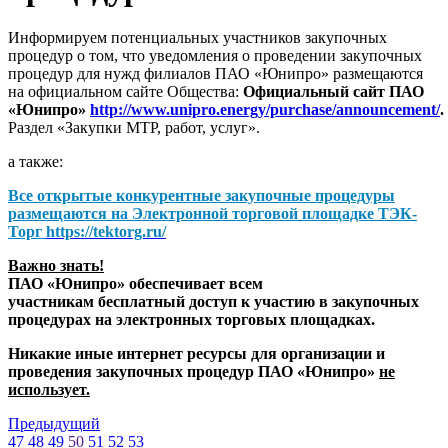
Информируем потенциальных участников закупочных
процедур о том, что уведомления о проведении закупочных
процедур для нужд филиалов ПАО «Юнипро» размещаются
на официальном сайте Общества:
Официальный сайт ПАО
«Юнипро»
http://www.unipro.energy/purchase/announcement/
.
Раздел «Закупки МТР, работ, услуг».
а также:
Все открытые конкурентные закупочные процедуры
размещаются на
Электронной торговой площадке ТЭК-
Торг
https://tektorg.ru/
Важно знать!
ПАО «Юнипро» обеспечивает всем
участникам бесплатный доступ к участию в закупочных
процедурах на электронных торговых площадках.
Никакие иные интернет ресурсы для организации и
проведения закупочных процедур ПАО «Юнипро»
не
использует.
Предыдущий
47
48
49
50
51
52
53