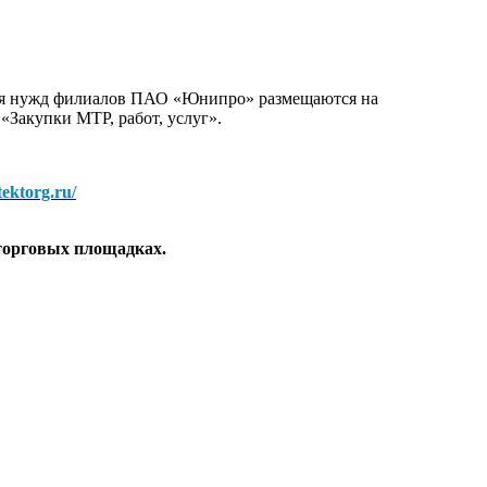
для нужд филиалов ПАО «Юнипро» размещаются на
 «Закупки МТР, работ, услуг».
/tektorg.ru/
торговых площадках.