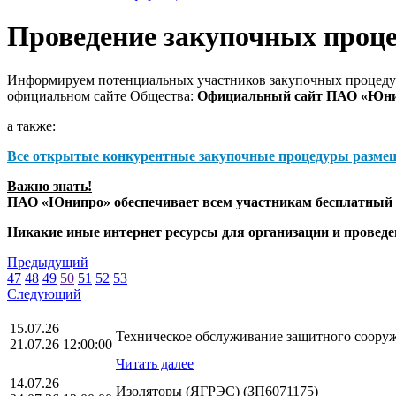
Проведение закупочных проц
Информируем потенциальных участников закупочных процедур
официальном сайте Общества:
Официальный сайт ПАО «Юн
а также:
Все открытые конкурентные закупочные процедуры разме
Важно знать!
ПАО «Юнипро» обеспечивает всем участникам бесплатный д
Никакие иные интернет ресурсы для организации и прове
Предыдущий
47
48
49
50
51
52
53
Следующий
15.07.26
Техническое обслуживание защитного сооруж
21.07.26 12:00:00
Читать далее
14.07.26
Изоляторы (ЯГРЭС) (ЗП6071175)