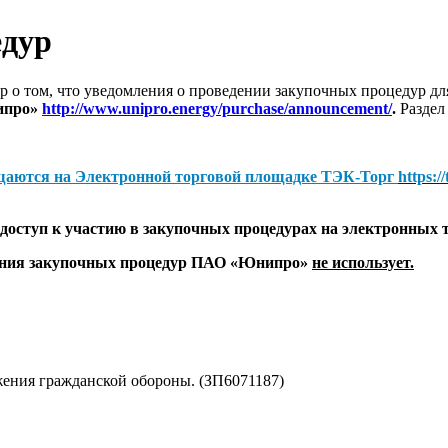
едур
 о том, что уведомления о проведении закупочных процедур 
ипро»
http://www.unipro.energy/purchase/announcement/
.
Раздел
щаются на
Электронной торговой площадке ТЭК-Торг
https:/
оступ к участию в закупочных процедурах на электронных 
дения закупочных процедур ПАО «Юнипро»
не использует.
ения гражданской обороны. (ЗП6071187)