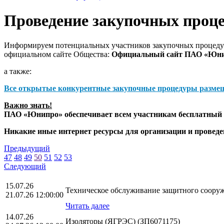
Проведение закупочных проц
Информируем потенциальных участников закупочных процедур
официальном сайте Общества:
Официальный сайт ПАО «Юн
а также:
Все открытые конкурентные закупочные процедуры разме
Важно знать!
ПАО «Юнипро» обеспечивает всем участникам бесплатный д
Никакие иные интернет ресурсы для организации и прове
Предыдущий
47
48
49
50
51
52
53
Следующий
15.07.26
Техническое обслуживание защитного сооруж
21.07.26 12:00:00
Читать далее
14.07.26
Изоляторы (ЯГРЭС) (ЗП6071175)