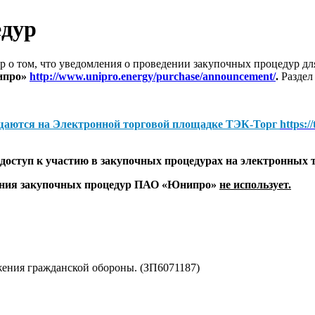
едур
 о том, что уведомления о проведении закупочных процедур 
ипро»
http://www.unipro.energy/purchase/announcement/
.
Раздел
щаются на
Электронной торговой площадке ТЭК-Торг
https:/
оступ к участию в закупочных процедурах на электронных 
дения закупочных процедур ПАО «Юнипро»
не использует.
ения гражданской обороны. (ЗП6071187)