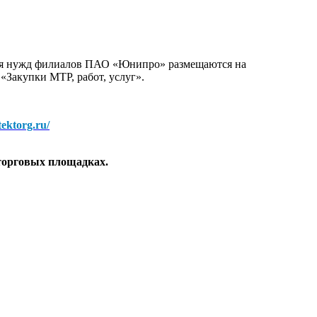
для нужд филиалов ПАО «Юнипро» размещаются на
 «Закупки МТР, работ, услуг».
/tektorg.ru/
торговых площадках.