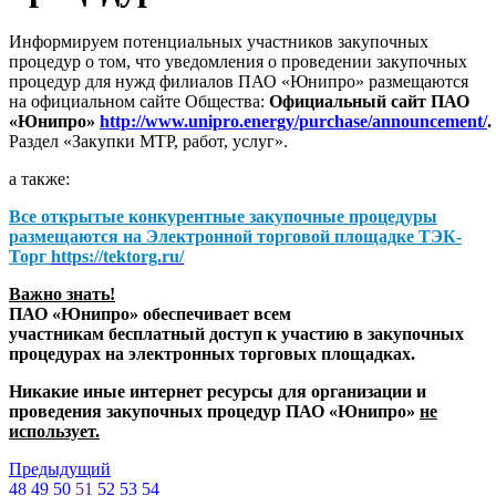
Информируем потенциальных участников закупочных
процедур о том, что уведомления о проведении закупочных
процедур для нужд филиалов ПАО «Юнипро» размещаются
на официальном сайте Общества:
Официальный сайт ПАО
«Юнипро»
http://www.unipro.energy/purchase/announcement/
.
Раздел «Закупки МТР, работ, услуг».
а также:
Все открытые конкурентные закупочные процедуры
размещаются на
Электронной торговой площадке ТЭК-
Торг
https://tektorg.ru/
Важно знать!
ПАО «Юнипро» обеспечивает всем
участникам бесплатный доступ к участию в закупочных
процедурах на электронных торговых площадках.
Никакие иные интернет ресурсы для организации и
проведения закупочных процедур ПАО «Юнипро»
не
использует.
Предыдущий
48
49
50
51
52
53
54