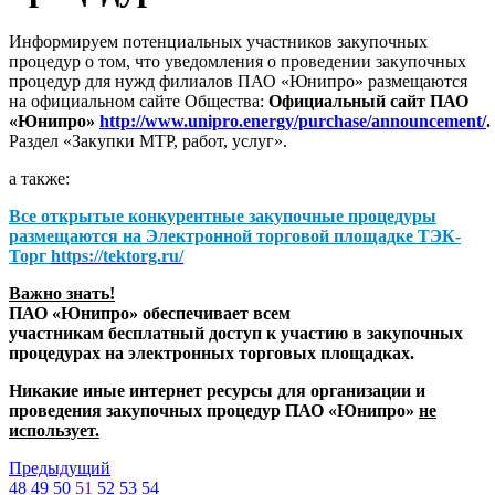
Информируем потенциальных участников закупочных
процедур о том, что уведомления о проведении закупочных
процедур для нужд филиалов ПАО «Юнипро» размещаются
на официальном сайте Общества:
Официальный сайт ПАО
«Юнипро»
http://www.unipro.energy/purchase/announcement/
.
Раздел «Закупки МТР, работ, услуг».
а также:
Все открытые конкурентные закупочные процедуры
размещаются на
Электронной торговой площадке ТЭК-
Торг
https://tektorg.ru/
Важно знать!
ПАО «Юнипро» обеспечивает всем
участникам бесплатный доступ к участию в закупочных
процедурах на электронных торговых площадках.
Никакие иные интернет ресурсы для организации и
проведения закупочных процедур ПАО «Юнипро»
не
использует.
Предыдущий
48
49
50
51
52
53
54