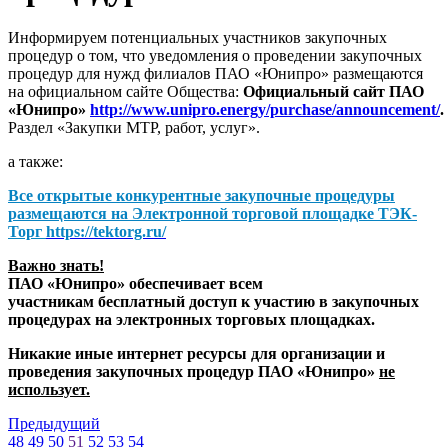
Информируем потенциальных участников закупочных
процедур о том, что уведомления о проведении закупочных
процедур для нужд филиалов ПАО «Юнипро» размещаются
на официальном сайте Общества:
Официальный сайт ПАО
«Юнипро»
http://www.unipro.energy/purchase/announcement/
.
Раздел «Закупки МТР, работ, услуг».
а также:
Все открытые конкурентные закупочные процедуры
размещаются на
Электронной торговой площадке ТЭК-
Торг
https://tektorg.ru/
Важно знать!
ПАО «Юнипро» обеспечивает всем
участникам бесплатный доступ к участию в закупочных
процедурах на электронных торговых площадках.
Никакие иные интернет ресурсы для организации и
проведения закупочных процедур ПАО «Юнипро»
не
использует.
Предыдущий
48
49
50
51
52
53
54