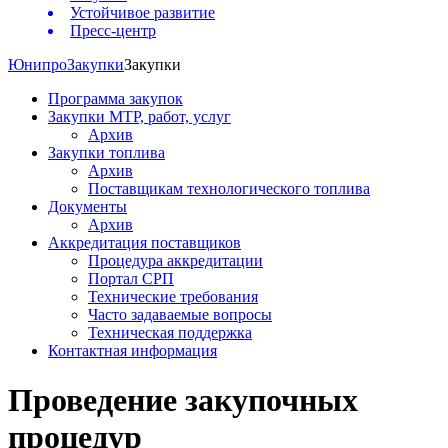
Устойчивое развитие
Пресс-центр
Юнипро
Закупки
Закупки
Программа закупок
Закупки МТР, работ, услуг
Архив
Закупки топлива
Архив
Поставщикам технологического топлива
Документы
Архив
Аккредитация поставщиков
Процедура аккредитации
Портал СРП
Технические требования
Часто задаваемые вопросы
Техническая поддержка
Контактная информация
Проведение закупочных
процедур