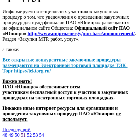
Информируем потенциальных участников закупочных
процедур о том, что уведомления о проведении закупочных
процедур для нужд филиалов ПАО «Юнипро» размещаются
на официальном сайте Общества:
Официальный сайт ПАО
«Юнипро»
http://www.unipro.energy/purchase/announcement/
.
Раздел «Закупки МТР, работ, услуг».
а также:
Все открытые конкурентные закупочные процедуры
размещаются на
Электронной торговой площадке ТЭК-
Торг
https://tektorg.ru/
Важно знать!
ПАО «Юнипро» обеспечивает всем
участникам бесплатный доступ к участию в закупочных
процедурах на электронных торговых площадках.
Никакие иные интернет ресурсы для организации и
проведения закупочных процедур ПАО «Юнипро»
не
использует.
Предыдущий
48
49
50
51
52
53
54