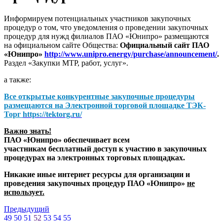
Информируем потенциальных участников закупочных
процедур о том, что уведомления о проведении закупочных
процедур для нужд филиалов ПАО «Юнипро» размещаются
на официальном сайте Общества:
Официальный сайт ПАО
«Юнипро»
http://www.unipro.energy/purchase/announcement/
.
Раздел «Закупки МТР, работ, услуг».
а также:
Все открытые конкурентные закупочные процедуры
размещаются на
Электронной торговой площадке ТЭК-
Торг
https://tektorg.ru/
Важно знать!
ПАО «Юнипро» обеспечивает всем
участникам бесплатный доступ к участию в закупочных
процедурах на электронных торговых площадках.
Никакие иные интернет ресурсы для организации и
проведения закупочных процедур ПАО «Юнипро»
не
использует.
Предыдущий
49
50
51
52
53
54
55