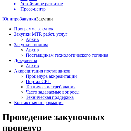
Устойчивое развитие
Пресс-центр
Юнипро
Закупки
Закупки
Программа закупок
Закупки МТР, работ, услуг
Архив
Закупки топлива
Архив
Поставщикам технологического топлива
Документы
Архив
Аккредитация поставщиков
Процедура аккредитации
Портал СРП
Технические требования
Часто задаваемые вопросы
Техническая поддержка
Контактная информация
Проведение закупочных
процедур