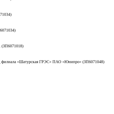
71034)
6071034)
. (ЗП6071018)
ужд филиала «Шатурская ГРЭС» ПАО «Юнипро» (ЗП6071048)