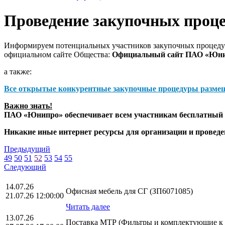
Проведение закупочных проц
Информируем потенциальных участников закупочных процедур
официальном сайте Общества:
Официальный сайт ПАО «Юн
а также:
Все открытые конкурентные закупочные процедуры разме
Важно знать!
ПАО «Юнипро» обеспечивает всем участникам бесплатный д
Никакие иные интернет ресурсы для организации и прове
Предыдущий
49
50
51
52
53
54
55
Следующий
14.07.26
Офисная мебель для СГ (ЗП6071085)
21.07.26 12:00:00
Читать далее
13.07.26
Поставка МТР (Фильтры и комплектующие к