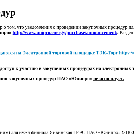
едур
 о том, что уведомления о проведении закупочных процедур 
ипро»
http://www.unipro.energy/purchase/announcement/
.
Раздел
щаются на
Электронной торговой площадке ТЭК-Торг
https:/
оступ к участию в закупочных процедурах на электронных 
дения закупочных процедур ПАО «Юнипро»
не использует.
 ним) для нужд филиала Яйвинская ГРЭС ПАО «Юнипро» (ЗП60