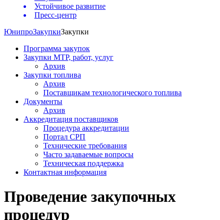
Устойчивое развитие
Пресс-центр
Юнипро
Закупки
Закупки
Программа закупок
Закупки МТР, работ, услуг
Архив
Закупки топлива
Архив
Поставщикам технологического топлива
Документы
Архив
Аккредитация поставщиков
Процедура аккредитации
Портал СРП
Технические требования
Часто задаваемые вопросы
Техническая поддержка
Контактная информация
Проведение закупочных
процедур