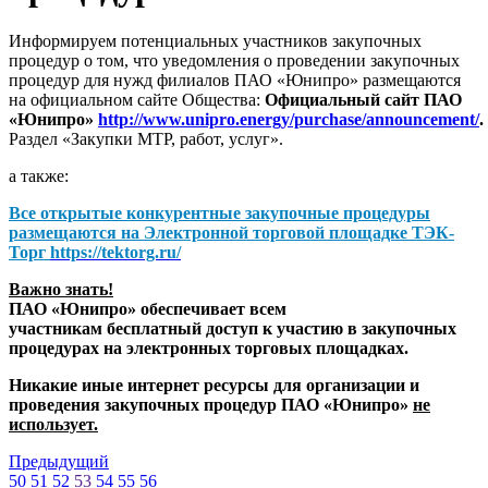
Информируем потенциальных участников закупочных
процедур о том, что уведомления о проведении закупочных
процедур для нужд филиалов ПАО «Юнипро» размещаются
на официальном сайте Общества:
Официальный сайт ПАО
«Юнипро»
http://www.unipro.energy/purchase/announcement/
.
Раздел «Закупки МТР, работ, услуг».
а также:
Все открытые конкурентные закупочные процедуры
размещаются на
Электронной торговой площадке ТЭК-
Торг
https://tektorg.ru/
Важно знать!
ПАО «Юнипро» обеспечивает всем
участникам бесплатный доступ к участию в закупочных
процедурах на электронных торговых площадках.
Никакие иные интернет ресурсы для организации и
проведения закупочных процедур ПАО «Юнипро»
не
использует.
Предыдущий
50
51
52
53
54
55
56