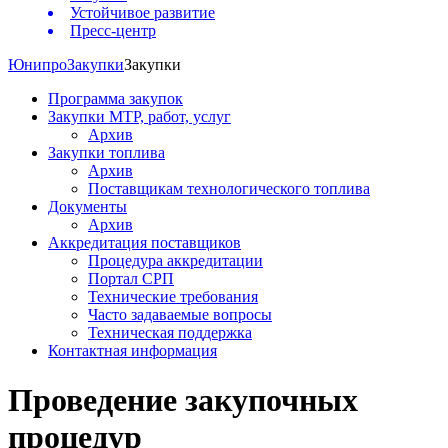
Устойчивое развитие
Пресс-центр
Юнипро
Закупки
Закупки
Программа закупок
Закупки МТР, работ, услуг
Архив
Закупки топлива
Архив
Поставщикам технологического топлива
Документы
Архив
Аккредитация поставщиков
Процедура аккредитации
Портал СРП
Технические требования
Часто задаваемые вопросы
Техническая поддержка
Контактная информация
Проведение закупочных
процедур