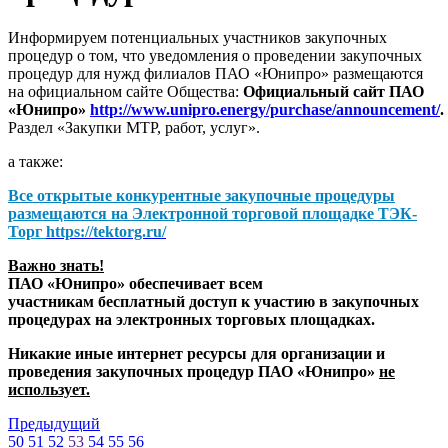
Информируем потенциальных участников закупочных
процедур о том, что уведомления о проведении закупочных
процедур для нужд филиалов ПАО «Юнипро» размещаются
на официальном сайте Общества:
Официальный сайт ПАО
«Юнипро»
http://www.unipro.energy/purchase/announcement/
.
Раздел «Закупки МТР, работ, услуг».
а также:
Все открытые конкурентные закупочные процедуры
размещаются на
Электронной торговой площадке ТЭК-
Торг
https://tektorg.ru/
Важно знать!
ПАО «Юнипро» обеспечивает всем
участникам бесплатный доступ к участию в закупочных
процедурах на электронных торговых площадках.
Никакие иные интернет ресурсы для организации и
проведения закупочных процедур ПАО «Юнипро»
не
использует.
Предыдущий
50
51
52
53
54
55
56