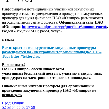
Информируем потенциальных участников закупочных
процедур о том, что уведомления о проведении закупочных
процедур для нужд филиалов ПАО «Юнипро» размещаются
на официальном сайте Общества:
Официальный сайт ПАО
«Юнипро»
http://www.unipro.energy/purchase/announcement/
.
Раздел «Закупки МТР, работ, услуг».
а также:
Все открытые конкурентные закупочные процедуры
размещаются на
Электронной торговой площадке ТЭК-
Торг
https://tektorg.ru/
Важно знать!
ПАО «Юнипро» обеспечивает всем
участникам бесплатный доступ к участию в закупочных
процедурах на электронных торговых площадках.
Никакие иные интернет ресурсы для организации и
проведения закупочных процедур ПАО «Юнипро»
не
использует.
Предыдущий
52
53
54
55
56
57
58