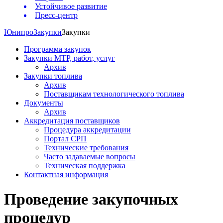
Устойчивое развитие
Пресс-центр
Юнипро
Закупки
Закупки
Программа закупок
Закупки МТР, работ, услуг
Архив
Закупки топлива
Архив
Поставщикам технологического топлива
Документы
Архив
Аккредитация поставщиков
Процедура аккредитации
Портал СРП
Технические требования
Часто задаваемые вопросы
Техническая поддержка
Контактная информация
Проведение закупочных
процедур