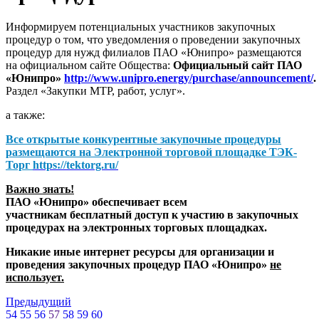
Информируем потенциальных участников закупочных
процедур о том, что уведомления о проведении закупочных
процедур для нужд филиалов ПАО «Юнипро» размещаются
на официальном сайте Общества:
Официальный сайт ПАО
«Юнипро»
http://www.unipro.energy/purchase/announcement/
.
Раздел «Закупки МТР, работ, услуг».
а также:
Все открытые конкурентные закупочные процедуры
размещаются на
Электронной торговой площадке ТЭК-
Торг
https://tektorg.ru/
Важно знать!
ПАО «Юнипро» обеспечивает всем
участникам бесплатный доступ к участию в закупочных
процедурах на электронных торговых площадках.
Никакие иные интернет ресурсы для организации и
проведения закупочных процедур ПАО «Юнипро»
не
использует.
Предыдущий
54
55
56
57
58
59
60