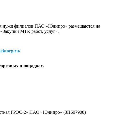
для нужд филиалов ПАО «Юнипро» размещаются на
 «Закупки МТР, работ, услуг».
/tektorg.ru/
торговых площадках.
утсткая ГРЭС-2» ПАО «Юнипро» (ЗП607908)