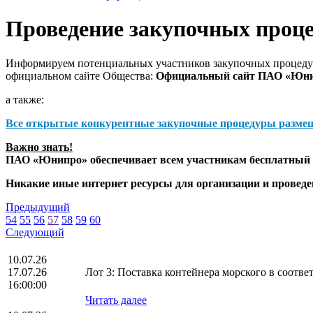
Проведение закупочных проц
Информируем потенциальных участников закупочных процедур
официальном сайте Общества:
Официальный сайт ПАО «Юн
а также:
Все открытые конкурентные закупочные процедуры разме
Важно знать!
ПАО «Юнипро» обеспечивает всем участникам бесплатный д
Никакие иные интернет ресурсы для организации и прове
Предыдущий
54
55
56
57
58
59
60
Следующий
10.07.26
17.07.26
Лот 3: Поставка контейнера морского в соот
16:00:00
Читать далее