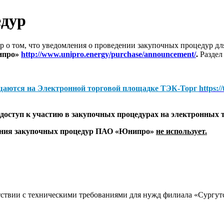
едур
 о том, что уведомления о проведении закупочных процедур 
ипро»
http://www.unipro.energy/purchase/announcement/
.
Раздел
щаются на
Электронной торговой площадке ТЭК-Торг
https:/
оступ к участию в закупочных процедурах на электронных 
дения закупочных процедур ПАО «Юнипро»
не использует.
ветствии с техническими требованиями для нужд филиала «Сург