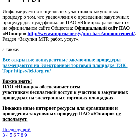
Информируем потенциальных участников закупочных
процедур о том, что уведомления о проведении закупочных
процедур для нужд филиалов ПАО «Юнипро» размещаются
на официальном сайте Общества:
Официальный сайт ПАО
«Юнипро»
http://www.unipro.energy/purchase/announcement/
.
Раздел «Закупки МТР, работ, услуг».
а также:
Все открытые конкурентные закупочные процедуры
размещаются на
Электронной торговой площадке ТЭК-
Торг
https://tektorg.ru/
Важно знать!
ПАО «Юнипро» обеспечивает всем
участникам бесплатный доступ к участию в закупочных
процедурах на электронных торговых площадках.
Никакие иные интернет ресурсы для организации и
проведения закупочных процедур ПАО «Юнипро»
не
использует.
Предыдущий
3
4
5
6
7
8
9