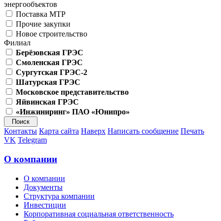
энергообъектов
Поставка МТР
Прочие закупки
Новое строительство
Филиал
Берёзовская ГРЭС
Смоленская ГРЭС
Сургутская ГРЭС-2
Шатурская ГРЭС
Московское представительство
Яйвинская ГРЭС
«Инжиниринг» ПАО «Юнипро»
Контакты
Карта сайта
Наверх
Написать сообщение
Печать
VK
Telegram
О компании
О компании
Документы
Структура компании
Инвестиции
Корпоративная социальная ответственность