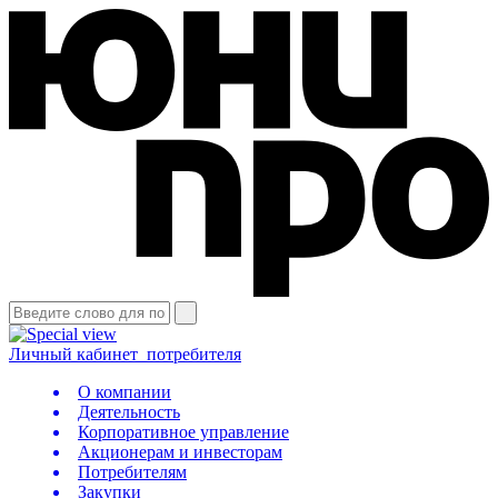
Личный кабинет
потребителя
О компании
Деятельность
Корпоративное управление
Акционерам и инвесторам
Потребителям
Закупки