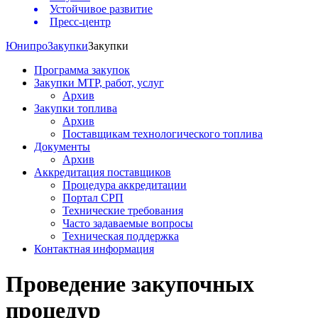
Устойчивое развитие
Пресс-центр
Юнипро
Закупки
Закупки
Программа закупок
Закупки МТР, работ, услуг
Архив
Закупки топлива
Архив
Поставщикам технологического топлива
Документы
Архив
Аккредитация поставщиков
Процедура аккредитации
Портал СРП
Технические требования
Часто задаваемые вопросы
Техническая поддержка
Контактная информация
Проведение закупочных
процедур