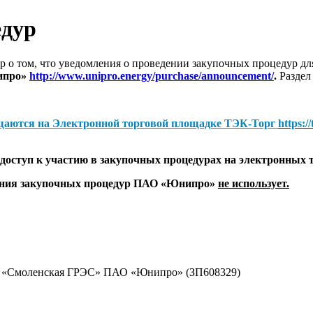
едур
 о том, что уведомления о проведении закупочных процедур 
ипро»
http://www.unipro.energy/purchase/announcement/
.
Раздел
щаются на
Электронной торговой площадке ТЭК-Торг
https:/
оступ к участию в закупочных процедурах на электронных 
дения закупочных процедур ПАО «Юнипро»
не использует.
ал «Смоленская ГРЭС» ПАО «Юнипро» (ЗП608329)