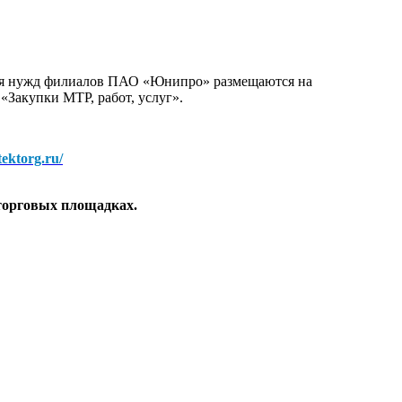
для нужд филиалов ПАО «Юнипро» размещаются на
 «Закупки МТР, работ, услуг».
/tektorg.ru/
торговых площадках.