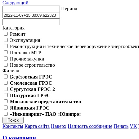
Следующий
Период
Категория
Ремонт
Эксплуатация
Реконструкция и техническое перевооружение энергообъек
Поставка МТР
Прочие закупки
Новое строительство
Филиал
Берёзовская ГРЭС
Смоленская ГРЭС
Сургутская ГРЭС-2
Шатурская ГРЭС
Московское представительство
Яйвинская ГРЭС
«Инжиниринг» ПАО «Юнипро»
Контакты
Карта сайта
Наверх
Написать сообщение
Печать
VK
О компании