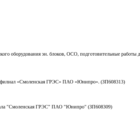
ого оборудования эн. блоков, ОСО, подготовительные работы д
д филиал «Смоленская ГРЭС» ПАО «Юнипро». (ЗП608313)
иала "Смоленская ГРЭС" ПАО "Юнипро" (ЗП608309)