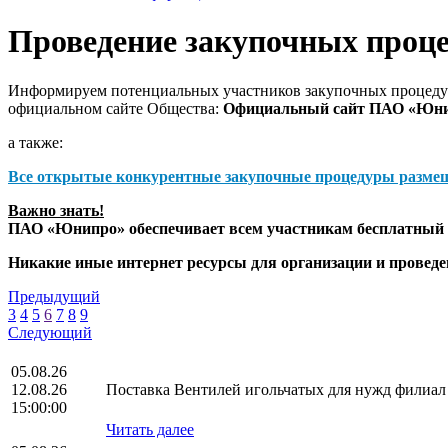
Проведение закупочных проц
Информируем потенциальных участников закупочных процедур
официальном сайте Общества:
Официальный сайт ПАО «Юн
а также:
Все открытые конкурентные закупочные процедуры разме
Важно знать!
ПАО «Юнипро» обеспечивает всем участникам бесплатный д
Никакие иные интернет ресурсы для организации и прове
Предыдущий
3
4
5
6
7
8
9
Следующий
05.08.26
12.08.26
Поставка Вентилей игольчатых для нужд фили
15:00:00
Читать далее