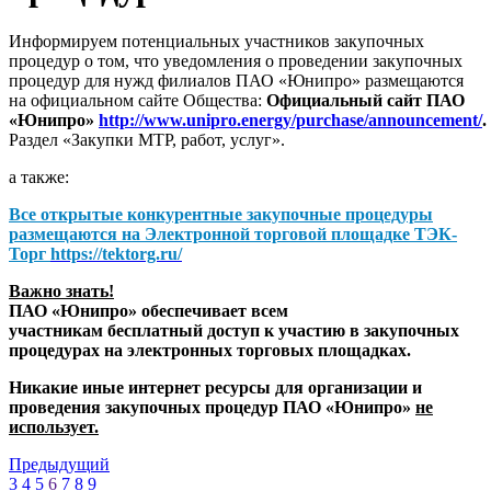
Информируем потенциальных участников закупочных
процедур о том, что уведомления о проведении закупочных
процедур для нужд филиалов ПАО «Юнипро» размещаются
на официальном сайте Общества:
Официальный сайт ПАО
«Юнипро»
http://www.unipro.energy/purchase/announcement/
.
Раздел «Закупки МТР, работ, услуг».
а также:
Все открытые конкурентные закупочные процедуры
размещаются на
Электронной торговой площадке ТЭК-
Торг
https://tektorg.ru/
Важно знать!
ПАО «Юнипро» обеспечивает всем
участникам бесплатный доступ к участию в закупочных
процедурах на электронных торговых площадках.
Никакие иные интернет ресурсы для организации и
проведения закупочных процедур ПАО «Юнипро»
не
использует.
Предыдущий
3
4
5
6
7
8
9