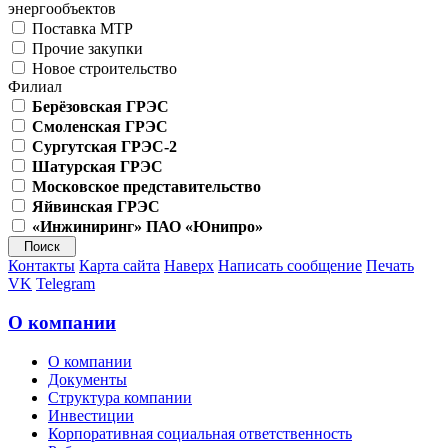
энергообъектов
Поставка МТР
Прочие закупки
Новое строительство
Филиал
Берёзовская ГРЭС
Смоленская ГРЭС
Сургутская ГРЭС-2
Шатурская ГРЭС
Московское представительство
Яйвинская ГРЭС
«Инжиниринг» ПАО «Юнипро»
Контакты
Карта сайта
Наверх
Написать сообщение
Печать
VK
Telegram
О компании
О компании
Документы
Структура компании
Инвестиции
Корпоративная социальная ответственность