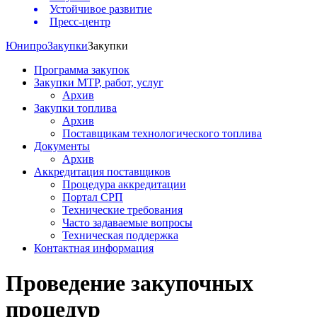
Устойчивое развитие
Пресс-центр
Юнипро
Закупки
Закупки
Программа закупок
Закупки МТР, работ, услуг
Архив
Закупки топлива
Архив
Поставщикам технологического топлива
Документы
Архив
Аккредитация поставщиков
Процедура аккредитации
Портал СРП
Технические требования
Часто задаваемые вопросы
Техническая поддержка
Контактная информация
Проведение закупочных
процедур