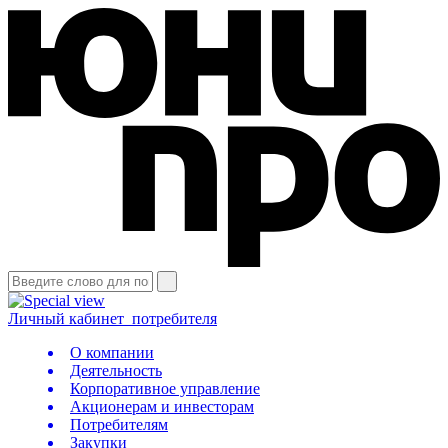
Личный кабинет
потребителя
О компании
Деятельность
Корпоративное управление
Акционерам и инвесторам
Потребителям
Закупки