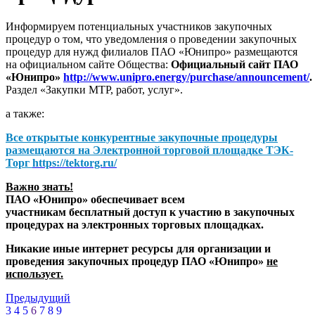
Информируем потенциальных участников закупочных
процедур о том, что уведомления о проведении закупочных
процедур для нужд филиалов ПАО «Юнипро» размещаются
на официальном сайте Общества:
Официальный сайт ПАО
«Юнипро»
http://www.unipro.energy/purchase/announcement/
.
Раздел «Закупки МТР, работ, услуг».
а также:
Все открытые конкурентные закупочные процедуры
размещаются на
Электронной торговой площадке ТЭК-
Торг
https://tektorg.ru/
Важно знать!
ПАО «Юнипро» обеспечивает всем
участникам бесплатный доступ к участию в закупочных
процедурах на электронных торговых площадках.
Никакие иные интернет ресурсы для организации и
проведения закупочных процедур ПАО «Юнипро»
не
использует.
Предыдущий
3
4
5
6
7
8
9