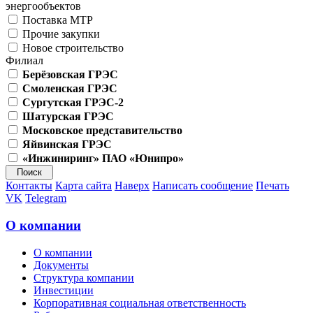
энергообъектов
Поставка МТР
Прочие закупки
Новое строительство
Филиал
Берёзовская ГРЭС
Смоленская ГРЭС
Сургутская ГРЭС-2
Шатурская ГРЭС
Московское представительство
Яйвинская ГРЭС
«Инжиниринг» ПАО «Юнипро»
Контакты
Карта сайта
Наверх
Написать сообщение
Печать
VK
Telegram
О компании
О компании
Документы
Структура компании
Инвестиции
Корпоративная социальная ответственность