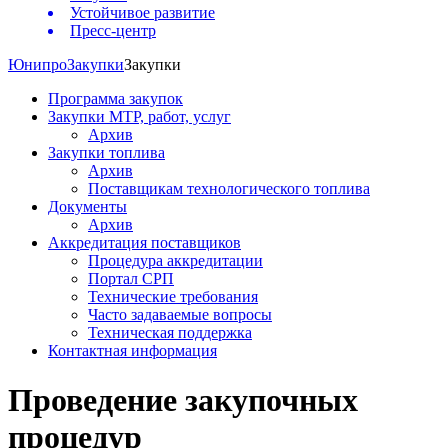
Устойчивое развитие
Пресс-центр
Юнипро
Закупки
Закупки
Программа закупок
Закупки МТР, работ, услуг
Архив
Закупки топлива
Архив
Поставщикам технологического топлива
Документы
Архив
Аккредитация поставщиков
Процедура аккредитации
Портал СРП
Технические требования
Часто задаваемые вопросы
Техническая поддержка
Контактная информация
Проведение закупочных
процедур