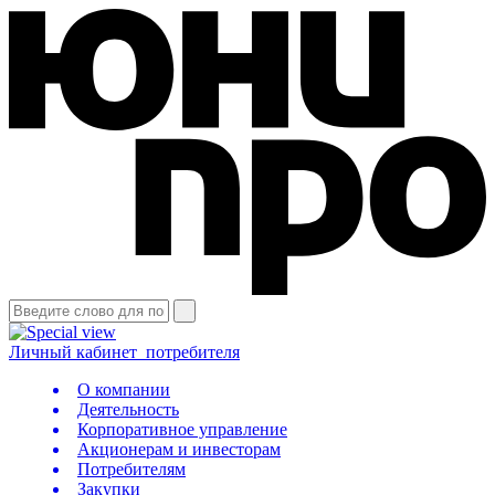
Личный кабинет
потребителя
О компании
Деятельность
Корпоративное управление
Акционерам и инвесторам
Потребителям
Закупки