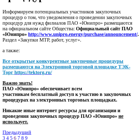
Информируем потенциальных участников закупочных
процедур о том, что уведомления о проведении закупочных
процедур для нужд филиалов ПАО «Юнипро» размещаются
на официальном сайте Общества:
Официальный сайт ПАО
«Юнипро»
http://www.unipro.energy/purchase/announcement/
.
Раздел «Закупки МТР, работ, услуг».
а также:
Все открытые конкурентные закупочные процедуры
размещаются на
Электронной торговой площадке ТЭК-
Торг
https://tektorg.ru/
Важно знать!
ПАО «Юнипро» обеспечивает всем
участникам бесплатный доступ к участию в закупочных
процедурах на электронных торговых площадках.
Никакие иные интернет ресурсы для организации и
проведения закупочных процедур ПАО «Юнипро»
не
использует.
Предыдущий
3
4
5
6
7
8
9