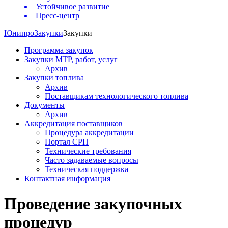
Устойчивое развитие
Пресс-центр
Юнипро
Закупки
Закупки
Программа закупок
Закупки МТР, работ, услуг
Архив
Закупки топлива
Архив
Поставщикам технологического топлива
Документы
Архив
Аккредитация поставщиков
Процедура аккредитации
Портал СРП
Технические требования
Часто задаваемые вопросы
Техническая поддержка
Контактная информация
Проведение закупочных
процедур