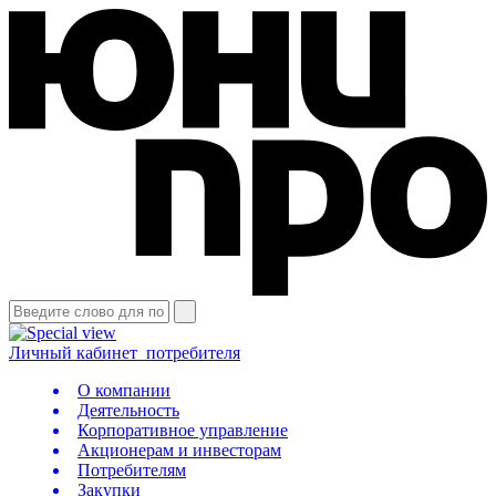
Личный кабинет
потребителя
О компании
Деятельность
Корпоративное управление
Акционерам и инвесторам
Потребителям
Закупки