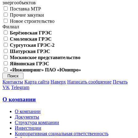
энергообъектов
Поставка МТР
Прочие закупки
Новое строительство
Филиал
Берёзовская ГРЭС
Смоленская ГРЭС
Сургутская ГРЭС-2
Шатурская ГРЭС
Московское представительство
Яйвинская ГРЭС
«Инжиниринг» ПАО «Юнипро»
Контакты
Карта сайта
Наверх
Написать сообщение
Печать
VK
Telegram
О компании
О компании
Документы
Структура компании
Инвестиции
Корпоративная социальная ответственность