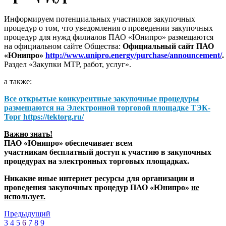
Информируем потенциальных участников закупочных
процедур о том, что уведомления о проведении закупочных
процедур для нужд филиалов ПАО «Юнипро» размещаются
на официальном сайте Общества:
Официальный сайт ПАО
«Юнипро»
http://www.unipro.energy/purchase/announcement/
.
Раздел «Закупки МТР, работ, услуг».
а также:
Все открытые конкурентные закупочные процедуры
размещаются на
Электронной торговой площадке ТЭК-
Торг
https://tektorg.ru/
Важно знать!
ПАО «Юнипро» обеспечивает всем
участникам бесплатный доступ к участию в закупочных
процедурах на электронных торговых площадках.
Никакие иные интернет ресурсы для организации и
проведения закупочных процедур ПАО «Юнипро»
не
использует.
Предыдущий
3
4
5
6
7
8
9