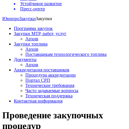
Устойчивое развитие
Пресс-центр
Юнипро
Закупки
Закупки
Программа закупок
Закупки МТР, работ, услуг
Архив
Закупки топлива
Архив
Поставщикам технологического топлива
Документы
Архив
Аккредитация поставщиков
Процедура аккредитации
Портал СРП
Технические требования
Часто задаваемые вопросы
Техническая поддержка
Контактная информация
Проведение закупочных
процедур