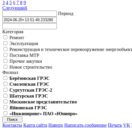
3
4
5
6
7
8
9
Следующий
Период
Категория
Ремонт
Эксплуатация
Реконструкция и техническое перевооружение энергообъек
Поставка МТР
Прочие закупки
Новое строительство
Филиал
Берёзовская ГРЭС
Смоленская ГРЭС
Сургутская ГРЭС-2
Шатурская ГРЭС
Московское представительство
Яйвинская ГРЭС
«Инжиниринг» ПАО «Юнипро»
Контакты
Карта сайта
Наверх
Написать сообщение
Печать
VK