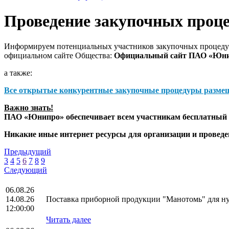
Проведение закупочных проц
Информируем потенциальных участников закупочных процедур
официальном сайте Общества:
Официальный сайт ПАО «Юн
а также:
Все открытые конкурентные закупочные процедуры разме
Важно знать!
ПАО «Юнипро» обеспечивает всем участникам бесплатный д
Никакие иные интернет ресурсы для организации и прове
Предыдущий
3
4
5
6
7
8
9
Следующий
06.08.26
14.08.26
Поставка приборной продукции "Манотомь" для 
12:00:00
Читать далее