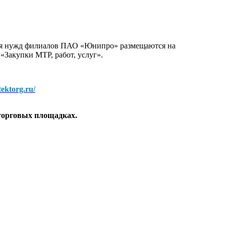
для нужд филиалов ПАО «Юнипро» размещаются на
 «Закупки МТР, работ, услуг».
/tektorg.ru/
торговых площадках.