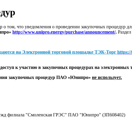
едур
 о том, что уведомления о проведении закупочных процедур 
ипро»
http://www.unipro.energy/purchase/announcement/
.
Раздел
щаются на
Электронной торговой площадке ТЭК-Торг
https:/
оступ к участию в закупочных процедурах на электронных 
дения закупочных процедур ПАО «Юнипро»
не использует.
нужд филиала "Смоленская ГРЭС" ПАО "Юнипро" (ЗП608402)