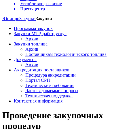
Устойчивое развитие
Пресс-центр
Юнипро
Закупки
Закупки
Программа закупок
Закупки МТР, работ, услуг
Архив
Закупки топлива
Архив
Поставщикам технологического топлива
Документы
Архив
Аккредитация поставщиков
Процедура аккредитации
Портал СРП
Технические требования
Часто задаваемые вопросы
Техническая поддержка
Контактная информация
Проведение закупочных
процедур