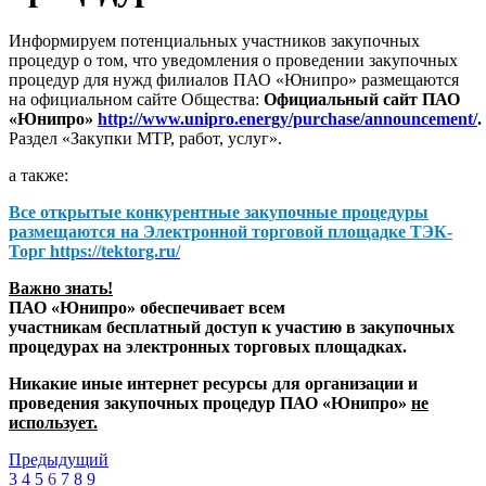
Информируем потенциальных участников закупочных
процедур о том, что уведомления о проведении закупочных
процедур для нужд филиалов ПАО «Юнипро» размещаются
на официальном сайте Общества:
Официальный сайт ПАО
«Юнипро»
http://www.unipro.energy/purchase/announcement/
.
Раздел «Закупки МТР, работ, услуг».
а также:
Все открытые конкурентные закупочные процедуры
размещаются на
Электронной торговой площадке ТЭК-
Торг
https://tektorg.ru/
Важно знать!
ПАО «Юнипро» обеспечивает всем
участникам бесплатный доступ к участию в закупочных
процедурах на электронных торговых площадках.
Никакие иные интернет ресурсы для организации и
проведения закупочных процедур ПАО «Юнипро»
не
использует.
Предыдущий
3
4
5
6
7
8
9