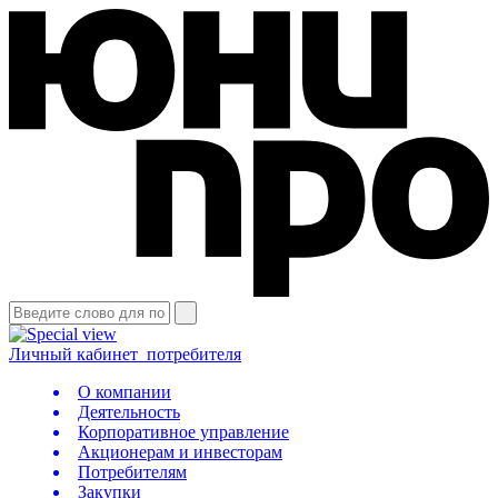
Личный кабинет
потребителя
О компании
Деятельность
Корпоративное управление
Акционерам и инвесторам
Потребителям
Закупки