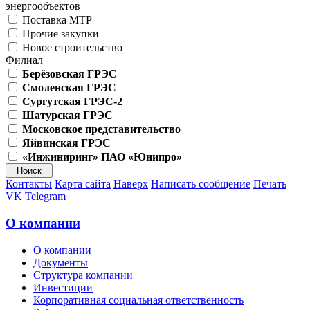
энергообъектов
Поставка МТР
Прочие закупки
Новое строительство
Филиал
Берёзовская ГРЭС
Смоленская ГРЭС
Сургутская ГРЭС-2
Шатурская ГРЭС
Московское представительство
Яйвинская ГРЭС
«Инжиниринг» ПАО «Юнипро»
Контакты
Карта сайта
Наверх
Написать сообщение
Печать
VK
Telegram
О компании
О компании
Документы
Структура компании
Инвестиции
Корпоративная социальная ответственность