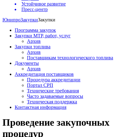
Устойчивое развитие
Пресс-центр
Юнипро
Закупки
Закупки
Программа закупок
Закупки МТР, работ, услуг
Архив
Закупки топлива
Архив
Поставщикам технологического топлива
Документы
Архив
Аккредитация поставщиков
Процедура аккредитации
Портал СРП
Технические требования
Часто задаваемые вопросы
Техническая поддержка
Контактная информация
Проведение закупочных
процедур