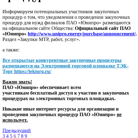
Информируем потенциальных участников закупочных
процедур о том, что уведомления о проведении закупочных
процедур для нужд филиалов ПАО «Юнипро» размещаются
на официальном сайте Общества:
Официальный сайт ПАО
«Юнипро»
http://www.unipro.energy/purchase/announcement/
.
Раздел «Закупки МТР, работ, услуг».
а также:
Все открытые конкурентные закупочные процедуры
размещаются на
Электронной торговой площадке ТЭК-
Торг
https://tektorg.ru/
Важно знать!
ПАО «Юнипро» обеспечивает всем
участникам бесплатный доступ к участию в закупочных
процедурах на электронных торговых площадках.
Никакие иные интернет ресурсы для организации и
проведения закупочных процедур ПАО «Юнипро»
не
использует.
Предыдущий
3
4
5
6
7
8
9