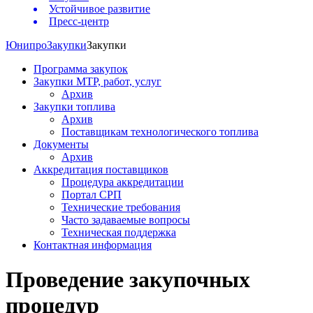
Устойчивое развитие
Пресс-центр
Юнипро
Закупки
Закупки
Программа закупок
Закупки МТР, работ, услуг
Архив
Закупки топлива
Архив
Поставщикам технологического топлива
Документы
Архив
Аккредитация поставщиков
Процедура аккредитации
Портал СРП
Технические требования
Часто задаваемые вопросы
Техническая поддержка
Контактная информация
Проведение закупочных
процедур