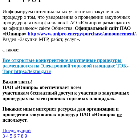
Информируем потенциальных участников закупочных
процедур о том, что уведомления о проведении закупочных
процедур для нужд филиалов ПАО «Юнипро» размещаются
на официальном сайте Общества:
Официальный сайт ПАО
«Юнипро»
http://www.unipro.energy/purchase/announcement/
.
Раздел «Закупки МТР, работ, услуг».
а также:
Все открытые конкурентные закупочные процедуры
размещаются на
Электронной торговой площадке ТЭК-
Торг
https://tektorg.ru/
Важно знать!
ПАО «Юнипро» обеспечивает всем
участникам бесплатный доступ к участию в закупочных
процедурах на электронных торговых площадках.
Никакие иные интернет ресурсы для организации и
проведения закупочных процедур ПАО «Юнипро»
не
использует.
Предыдущий
3
4
5
6
7
8
9