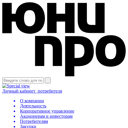
Личный кабинет
потребителя
О компании
Деятельность
Корпоративное управление
Акционерам и инвесторам
Потребителям
Закупки