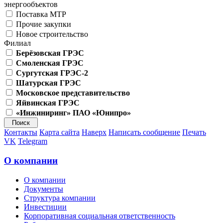
энергообъектов
Поставка МТР
Прочие закупки
Новое строительство
Филиал
Берёзовская ГРЭС
Смоленская ГРЭС
Сургутская ГРЭС-2
Шатурская ГРЭС
Московское представительство
Яйвинская ГРЭС
«Инжиниринг» ПАО «Юнипро»
Контакты
Карта сайта
Наверх
Написать сообщение
Печать
VK
Telegram
О компании
О компании
Документы
Структура компании
Инвестиции
Корпоративная социальная ответственность