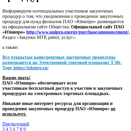
Информируем потенциальных участников закупочных
процедур о том, что уведомления о проведении закупочных
процедур для нужд филиалов ПАО «Юнипро» размещаются
на официальном сайте Общества:
Официальный сайт ПАО
«Юнипро»
http://www.unipro.energy/purchase/announcement/
.
Раздел «Закупки МТР, работ, услуг».
а также:
Все открытые конкурентные закупочные процедуры
размещаются на
Электронной торговой площадке ТЭК-
Торг
https://tektorg.ru/
Важно знать!
ПАО «Юнипро» обеспечивает всем
участникам бесплатный доступ к участию в закупочных
процедурах на электронных торговых площадках.
Никакие иные интернет ресурсы для организации и
проведения закупочных процедур ПАО «Юнипро»
не
использует.
Предыдущий
3
4
5
6
7
8
9