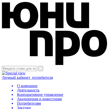
Личный кабинет
потребителя
О компании
Деятельность
Корпоративное управление
Акционерам и инвесторам
Потребителям
Закупки