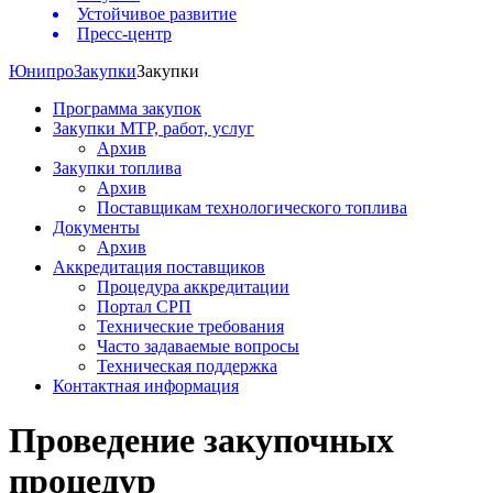
Устойчивое развитие
Пресс-центр
Юнипро
Закупки
Закупки
Программа закупок
Закупки МТР, работ, услуг
Архив
Закупки топлива
Архив
Поставщикам технологического топлива
Документы
Архив
Аккредитация поставщиков
Процедура аккредитации
Портал СРП
Технические требования
Часто задаваемые вопросы
Техническая поддержка
Контактная информация
Проведение закупочных
процедур