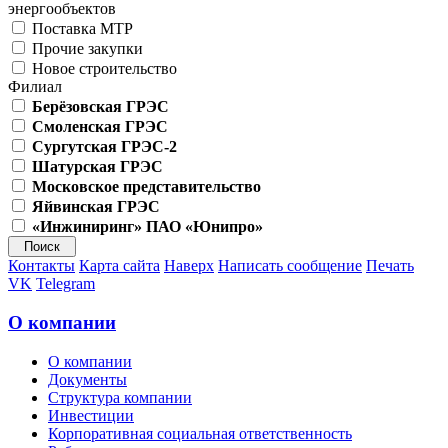
энергообъектов
Поставка МТР
Прочие закупки
Новое строительство
Филиал
Берёзовская ГРЭС
Смоленская ГРЭС
Сургутская ГРЭС-2
Шатурская ГРЭС
Московское представительство
Яйвинская ГРЭС
«Инжиниринг» ПАО «Юнипро»
Контакты
Карта сайта
Наверх
Написать сообщение
Печать
VK
Telegram
О компании
О компании
Документы
Структура компании
Инвестиции
Корпоративная социальная ответственность