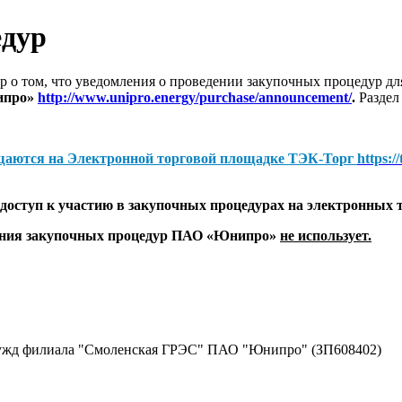
едур
 о том, что уведомления о проведении закупочных процедур 
ипро»
http://www.unipro.energy/purchase/announcement/
.
Раздел
щаются на
Электронной торговой площадке ТЭК-Торг
https:/
оступ к участию в закупочных процедурах на электронных 
дения закупочных процедур ПАО «Юнипро»
не использует.
нужд филиала "Смоленская ГРЭС" ПАО "Юнипро" (ЗП608402)