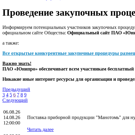
Проведение закупочных проц
Информируем потенциальных участников закупочных процедур
официальном сайте Общества:
Официальный сайт ПАО «Юн
а также:
Все открытые конкурентные закупочные процедуры разме
Важно знать!
ПАО «Юнипро» обеспечивает всем участникам бесплатный д
Никакие иные интернет ресурсы для организации и прове
Предыдущий
3
4
5
6
7
8
9
Следующий
06.08.26
14.08.26
Поставка приборной продукции "Манотомь" для 
12:00:00
Читать далее