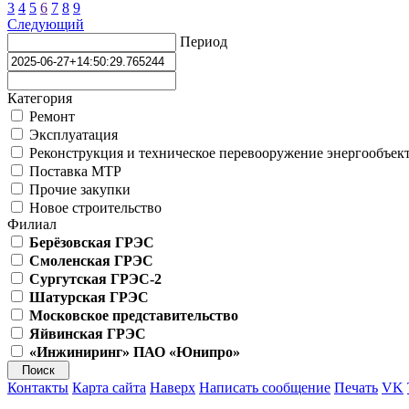
3
4
5
6
7
8
9
Следующий
Период
Категория
Ремонт
Эксплуатация
Реконструкция и техническое перевооружение энергообъек
Поставка МТР
Прочие закупки
Новое строительство
Филиал
Берёзовская ГРЭС
Смоленская ГРЭС
Сургутская ГРЭС-2
Шатурская ГРЭС
Московское представительство
Яйвинская ГРЭС
«Инжиниринг» ПАО «Юнипро»
Контакты
Карта сайта
Наверх
Написать сообщение
Печать
VK