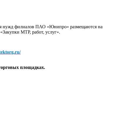
для нужд филиалов ПАО «Юнипро» размещаются на
 «Закупки МТР, работ, услуг».
/tektorg.ru/
торговых площадках.