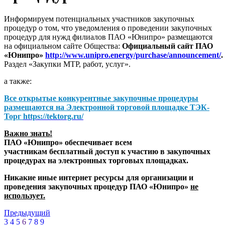
Информируем потенциальных участников закупочных
процедур о том, что уведомления о проведении закупочных
процедур для нужд филиалов ПАО «Юнипро» размещаются
на официальном сайте Общества:
Официальный сайт ПАО
«Юнипро»
http://www.unipro.energy/purchase/announcement/
.
Раздел «Закупки МТР, работ, услуг».
а также:
Все открытые конкурентные закупочные процедуры
размещаются на
Электронной торговой площадке ТЭК-
Торг
https://tektorg.ru/
Важно знать!
ПАО «Юнипро» обеспечивает всем
участникам бесплатный доступ к участию в закупочных
процедурах на электронных торговых площадках.
Никакие иные интернет ресурсы для организации и
проведения закупочных процедур ПАО «Юнипро»
не
использует.
Предыдущий
3
4
5
6
7
8
9