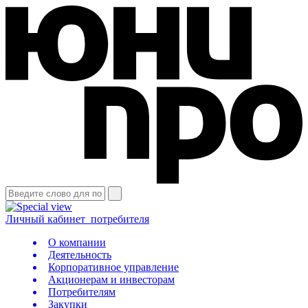
Личный кабинет
потребителя
О компании
Деятельность
Корпоративное управление
Акционерам и инвесторам
Потребителям
Закупки