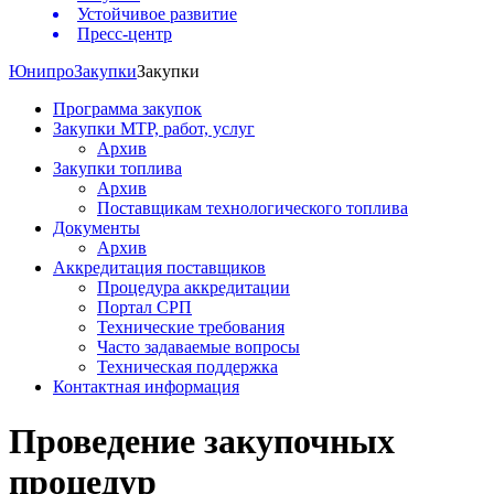
Устойчивое развитие
Пресс-центр
Юнипро
Закупки
Закупки
Программа закупок
Закупки МТР, работ, услуг
Архив
Закупки топлива
Архив
Поставщикам технологического топлива
Документы
Архив
Аккредитация поставщиков
Процедура аккредитации
Портал СРП
Технические требования
Часто задаваемые вопросы
Техническая поддержка
Контактная информация
Проведение закупочных
процедур