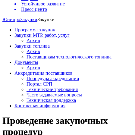
Устойчивое развитие
Пресс-центр
Юнипро
Закупки
Закупки
Программа закупок
Закупки МТР, работ, услуг
Архив
Закупки топлива
Архив
Поставщикам технологического топлива
Документы
Архив
Аккредитация поставщиков
Процедура аккредитации
Портал СРП
Технические требования
Часто задаваемые вопросы
Техническая поддержка
Контактная информация
Проведение закупочных
процедур