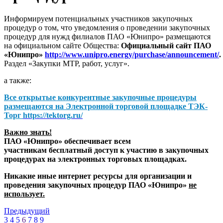
Информируем потенциальных участников закупочных
процедур о том, что уведомления о проведении закупочных
процедур для нужд филиалов ПАО «Юнипро» размещаются
на официальном сайте Общества:
Официальный сайт ПАО
«Юнипро»
http://www.unipro.energy/purchase/announcement/
.
Раздел «Закупки МТР, работ, услуг».
а также:
Все открытые конкурентные закупочные процедуры
размещаются на
Электронной торговой площадке ТЭК-
Торг
https://tektorg.ru/
Важно знать!
ПАО «Юнипро» обеспечивает всем
участникам бесплатный доступ к участию в закупочных
процедурах на электронных торговых площадках.
Никакие иные интернет ресурсы для организации и
проведения закупочных процедур ПАО «Юнипро»
не
использует.
Предыдущий
3
4
5
6
7
8
9