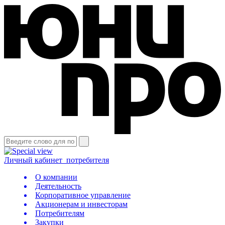
Личный кабинет
потребителя
О компании
Деятельность
Корпоративное управление
Акционерам и инвесторам
Потребителям
Закупки