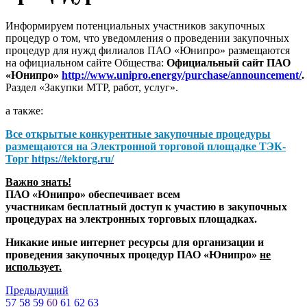
Информируем потенциальных участников закупочных
процедур о том, что уведомления о проведении закупочных
процедур для нужд филиалов ПАО «Юнипро» размещаются
на официальном сайте Общества:
Официальный сайт ПАО
«Юнипро»
http://www.unipro.energy/purchase/announcement/
.
Раздел «Закупки МТР, работ, услуг».
а также:
Все открытые конкурентные закупочные процедуры
размещаются на
Электронной торговой площадке ТЭК-
Торг
https://tektorg.ru/
Важно знать!
ПАО «Юнипро» обеспечивает всем
участникам бесплатный доступ к участию в закупочных
процедурах на электронных торговых площадках.
Никакие иные интернет ресурсы для организации и
проведения закупочных процедур ПАО «Юнипро»
не
использует.
Предыдущий
57
58
59
60
61
62
63