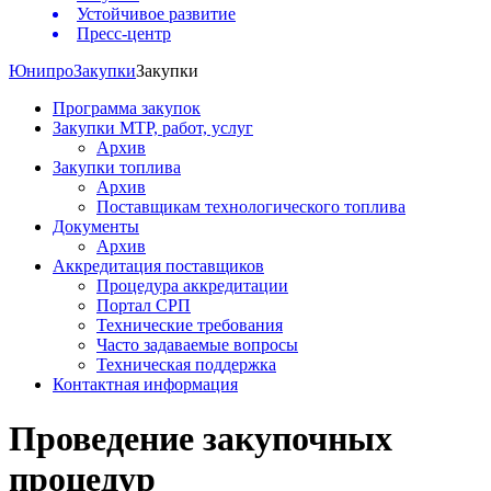
Устойчивое развитие
Пресс-центр
Юнипро
Закупки
Закупки
Программа закупок
Закупки МТР, работ, услуг
Архив
Закупки топлива
Архив
Поставщикам технологического топлива
Документы
Архив
Аккредитация поставщиков
Процедура аккредитации
Портал СРП
Технические требования
Часто задаваемые вопросы
Техническая поддержка
Контактная информация
Проведение закупочных
процедур