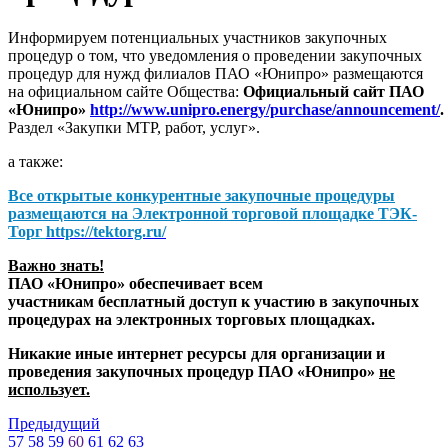
Информируем потенциальных участников закупочных
процедур о том, что уведомления о проведении закупочных
процедур для нужд филиалов ПАО «Юнипро» размещаются
на официальном сайте Общества:
Официальный сайт ПАО
«Юнипро»
http://www.unipro.energy/purchase/announcement/
.
Раздел «Закупки МТР, работ, услуг».
а также:
Все открытые конкурентные закупочные процедуры
размещаются на
Электронной торговой площадке ТЭК-
Торг
https://tektorg.ru/
Важно знать!
ПАО «Юнипро» обеспечивает всем
участникам бесплатный доступ к участию в закупочных
процедурах на электронных торговых площадках.
Никакие иные интернет ресурсы для организации и
проведения закупочных процедур ПАО «Юнипро»
не
использует.
Предыдущий
57
58
59
60
61
62
63