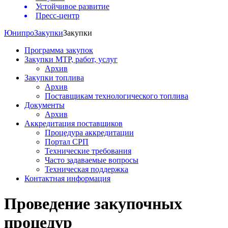
Устойчивое развитие
Пресс-центр
Юнипро
Закупки
Закупки
Программа закупок
Закупки МТР, работ, услуг
Архив
Закупки топлива
Архив
Поставщикам технологического топлива
Документы
Архив
Аккредитация поставщиков
Процедура аккредитации
Портал СРП
Технические требования
Часто задаваемые вопросы
Техническая поддержка
Контактная информация
Проведение закупочных
процедур