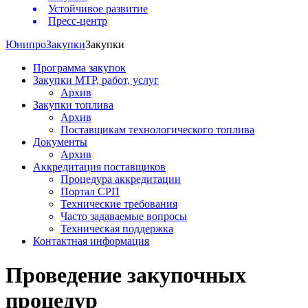
Устойчивое развитие
Пресс-центр
Юнипро
Закупки
Закупки
Программа закупок
Закупки МТР, работ, услуг
Архив
Закупки топлива
Архив
Поставщикам технологического топлива
Документы
Архив
Аккредитация поставщиков
Процедура аккредитации
Портал СРП
Технические требования
Часто задаваемые вопросы
Техническая поддержка
Контактная информация
Проведение закупочных
процедур