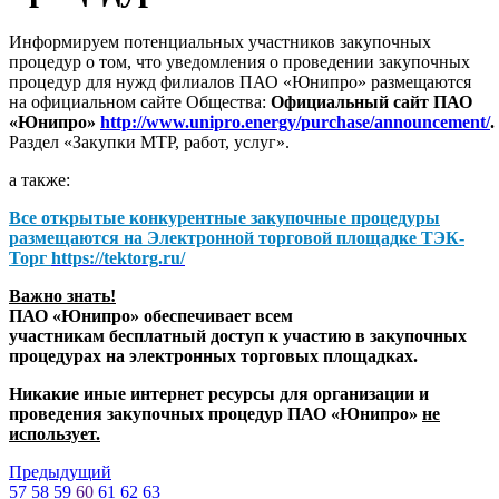
Информируем потенциальных участников закупочных
процедур о том, что уведомления о проведении закупочных
процедур для нужд филиалов ПАО «Юнипро» размещаются
на официальном сайте Общества:
Официальный сайт ПАО
«Юнипро»
http://www.unipro.energy/purchase/announcement/
.
Раздел «Закупки МТР, работ, услуг».
а также:
Все открытые конкурентные закупочные процедуры
размещаются на
Электронной торговой площадке ТЭК-
Торг
https://tektorg.ru/
Важно знать!
ПАО «Юнипро» обеспечивает всем
участникам бесплатный доступ к участию в закупочных
процедурах на электронных торговых площадках.
Никакие иные интернет ресурсы для организации и
проведения закупочных процедур ПАО «Юнипро»
не
использует.
Предыдущий
57
58
59
60
61
62
63