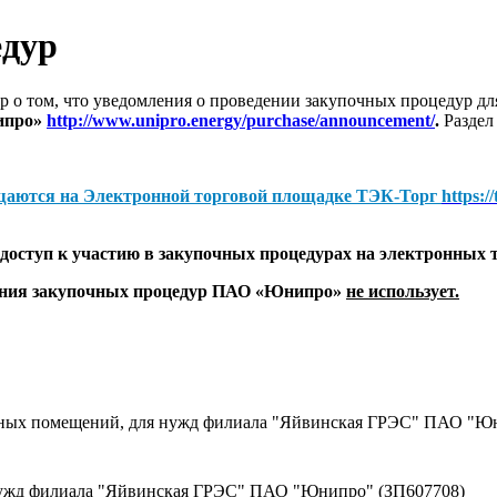
едур
 о том, что уведомления о проведении закупочных процедур 
ипро»
http://www.unipro.energy/purchase/announcement/
.
Раздел
щаются на
Электронной торговой площадке ТЭК-Торг
https:/
оступ к участию в закупочных процедурах на электронных 
дения закупочных процедур ПАО «Юнипро»
не использует.
вных помещений, для нужд филиала "Яйвинская ГРЭС" ПАО "Юн
нужд филиала "Яйвинская ГРЭС" ПАО "Юнипро" (ЗП607708)