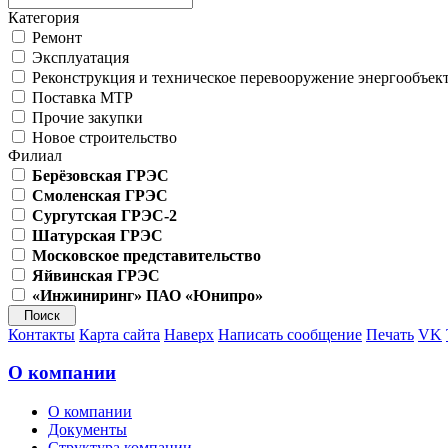
Категория
Ремонт
Эксплуатация
Реконструкция и техническое перевооружение энергообъек
Поставка МТР
Прочие закупки
Новое строительство
Филиал
Берёзовская ГРЭС
Смоленская ГРЭС
Сургутская ГРЭС-2
Шатурская ГРЭС
Московское представительство
Яйвинская ГРЭС
«Инжиниринг» ПАО «Юнипро»
Контакты
Карта сайта
Наверх
Написать сообщение
Печать
VK
О компании
О компании
Документы
Структура компании