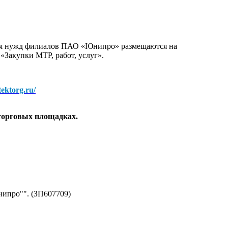
для нужд филиалов ПАО «Юнипро» размещаются на
 «Закупки МТР, работ, услуг».
/tektorg.ru/
торговых площадках.
ипро"". (ЗП607709)