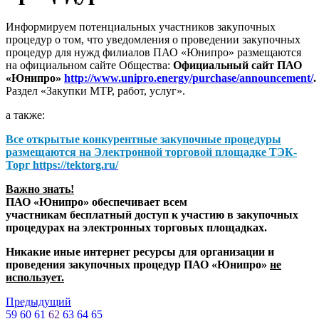
Информируем потенциальных участников закупочных
процедур о том, что уведомления о проведении закупочных
процедур для нужд филиалов ПАО «Юнипро» размещаются
на официальном сайте Общества:
Официальный сайт ПАО
«Юнипро»
http://www.unipro.energy/purchase/announcement/
.
Раздел «Закупки МТР, работ, услуг».
а также:
Все открытые конкурентные закупочные процедуры
размещаются на
Электронной торговой площадке ТЭК-
Торг
https://tektorg.ru/
Важно знать!
ПАО «Юнипро» обеспечивает всем
участникам бесплатный доступ к участию в закупочных
процедурах на электронных торговых площадках.
Никакие иные интернет ресурсы для организации и
проведения закупочных процедур ПАО «Юнипро»
не
использует.
Предыдущий
59
60
61
62
63
64
65