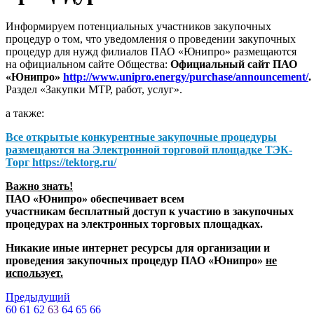
Информируем потенциальных участников закупочных
процедур о том, что уведомления о проведении закупочных
процедур для нужд филиалов ПАО «Юнипро» размещаются
на официальном сайте Общества:
Официальный сайт ПАО
«Юнипро»
http://www.unipro.energy/purchase/announcement/
.
Раздел «Закупки МТР, работ, услуг».
а также:
Все открытые конкурентные закупочные процедуры
размещаются на
Электронной торговой площадке ТЭК-
Торг
https://tektorg.ru/
Важно знать!
ПАО «Юнипро» обеспечивает всем
участникам бесплатный доступ к участию в закупочных
процедурах на электронных торговых площадках.
Никакие иные интернет ресурсы для организации и
проведения закупочных процедур ПАО «Юнипро»
не
использует.
Предыдущий
60
61
62
63
64
65
66