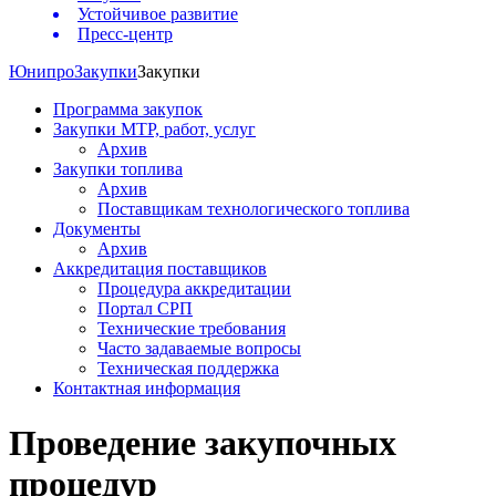
Устойчивое развитие
Пресс-центр
Юнипро
Закупки
Закупки
Программа закупок
Закупки МТР, работ, услуг
Архив
Закупки топлива
Архив
Поставщикам технологического топлива
Документы
Архив
Аккредитация поставщиков
Процедура аккредитации
Портал СРП
Технические требования
Часто задаваемые вопросы
Техническая поддержка
Контактная информация
Проведение закупочных
процедур