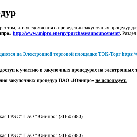
едур
 о том, что уведомления о проведении закупочных процедур 
ипро»
http://www.unipro.energy/purchase/announcement/
.
Раздел
щаются на
Электронной торговой площадке ТЭК-Торг
https:/
оступ к участию в закупочных процедурах на электронных 
дения закупочных процедур ПАО «Юнипро»
не использует.
рская ГРЭС" ПАО "Юнипро" (ЗП607480)
рская ГРЭС" ПАО "Юнипро" (ЗП607480)