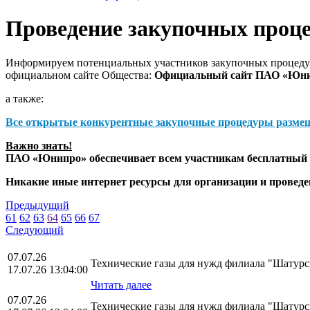
Проведение закупочных проц
Информируем потенциальных участников закупочных процедур
официальном сайте Общества:
Официальный сайт ПАО «Юн
а также:
Все открытые конкурентные закупочные процедуры разме
Важно знать!
ПАО «Юнипро» обеспечивает всем участникам бесплатный д
Никакие иные интернет ресурсы для организации и прове
Предыдущий
61
62
63
64
65
66
67
Следующий
07.07.26
Технические газы для нужд филиала "Шату
17.07.26 13:04:00
Читать далее
07.07.26
Технические газы для нужд филиала "Шату