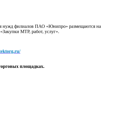
для нужд филиалов ПАО «Юнипро» размещаются на
 «Закупки МТР, работ, услуг».
/tektorg.ru/
торговых площадках.