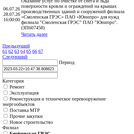
Оказание услуг по очистке от снега и льда
поверхности кровли и ограждений на крышах
06.07.26
производственных зданий и сооружений филиала
28.07.26
«Смоленская ГРЭС» ПАО «Юнипро» для нужд
16:00:00
филиала "Смоленская ГРЭС" ПАО "Юнипро".
(ЗП607458)
Читать далее
Предыдущий
61
62
63
64
65
66
67
Следующий
Период
Категория
Ремонт
Эксплуатация
Реконструкция и техническое перевооружение
энергообъектов
Поставка МТР
Прочие закупки
Новое строительство
Филиал
Берёзовская ГРЭС