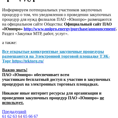
Информируем потенциальных участников закупочных
процедур о том, что уведомления о проведении закупочных
процедур для нужд филиалов ПАО «Юнипро» размещаются
на официальном сайте Общества:
Официальный сайт ПАО
«Юнипро»
http://www.unipro.energy/purchase/announcement/
.
Раздел «Закупки МТР, работ, услуг».
а также:
Все открытые конкурентные закупочные процедуры
размещаются на
Электронной торговой площадке ТЭК-
Торг
https://tektorg.ru/
Важно знать!
ПАО «Юнипро» обеспечивает всем
участникам бесплатный доступ к участию в закупочных
процедурах на электронных торговых площадках.
Никакие иные интернет ресурсы для организации и
проведения закупочных процедур ПАО «Юнипро»
не
использует.
Предыдущий
61
62
63
64
65
66
67