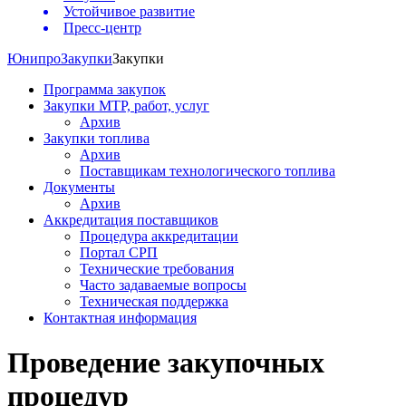
Устойчивое развитие
Пресс-центр
Юнипро
Закупки
Закупки
Программа закупок
Закупки МТР, работ, услуг
Архив
Закупки топлива
Архив
Поставщикам технологического топлива
Документы
Архив
Аккредитация поставщиков
Процедура аккредитации
Портал СРП
Технические требования
Часто задаваемые вопросы
Техническая поддержка
Контактная информация
Проведение закупочных
процедур