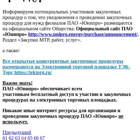
Информируем потенциальных участников закупочных
процедур о том, что уведомления о проведении закупочных
процедур для нужд филиалов ПАО «Юнипро» размещаются
на официальном сайте Общества:
Официальный сайт ПАО
«Юнипро»
http://www.unipro.energy/purchase/announcement/
.
Раздел «Закупки МТР, работ, услуг».
а также:
Все открытые конкурентные закупочные процедуры
размещаются на
Электронной торговой площадке ТЭК-
Торг
https://tektorg.ru/
Важно знать!
ПАО «Юнипро» обеспечивает всем
участникам бесплатный доступ к участию в закупочных
процедурах на электронных торговых площадках.
Никакие иные интернет ресурсы для организации и
проведения закупочных процедур ПАО «Юнипро»
не
использует.
Предыдущий
61
62
63
64
65
66
67