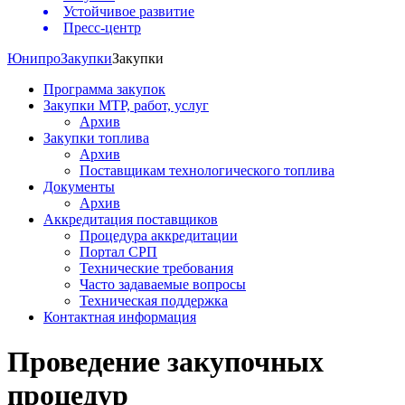
Устойчивое развитие
Пресс-центр
Юнипро
Закупки
Закупки
Программа закупок
Закупки МТР, работ, услуг
Архив
Закупки топлива
Архив
Поставщикам технологического топлива
Документы
Архив
Аккредитация поставщиков
Процедура аккредитации
Портал СРП
Технические требования
Часто задаваемые вопросы
Техническая поддержка
Контактная информация
Проведение закупочных
процедур