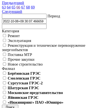
Предыдущий
63
64
65
66
67
68
69
Следующий
Период
Категория
Ремонт
Эксплуатация
Реконструкция и техническое перевооружение
энергообъектов
Поставка МТР
Прочие закупки
Новое строительство
Филиал
Берёзовская ГРЭС
Смоленская ГРЭС
Сургутская ГРЭС-2
Шатурская ГРЭС
Московское представительство
Яйвинская ГРЭС
«Инжиниринг» ПАО «Юнипро»