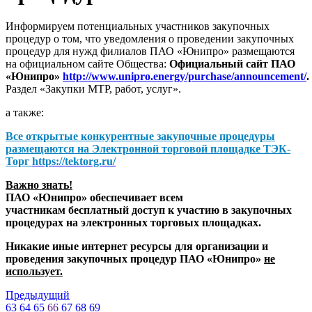
Информируем потенциальных участников закупочных
процедур о том, что уведомления о проведении закупочных
процедур для нужд филиалов ПАО «Юнипро» размещаются
на официальном сайте Общества:
Официальный сайт ПАО
«Юнипро»
http://www.unipro.energy/purchase/announcement/
.
Раздел «Закупки МТР, работ, услуг».
а также:
Все открытые конкурентные закупочные процедуры
размещаются на
Электронной торговой площадке ТЭК-
Торг
https://tektorg.ru/
Важно знать!
ПАО «Юнипро» обеспечивает всем
участникам бесплатный доступ к участию в закупочных
процедурах на электронных торговых площадках.
Никакие иные интернет ресурсы для организации и
проведения закупочных процедур ПАО «Юнипро»
не
использует.
Предыдущий
63
64
65
66
67
68
69