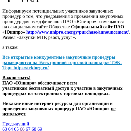
Информируем потенциальных участников закупочных
процедур о том, что уведомления о проведении закупочных
процедур для нужд филиалов ПАО «Юнипро» размещаются
на официальном сайте Общества:
Официальный сайт ПАО
«Юнипро»
http://www.unipro.energy/purchase/announcement/
.
Раздел «Закупки МТР, работ, услуг».
а также:
Все открытые конкурентные закупочные процедуры
размещаются на
Электронной торговой площадке ТЭК-
Торг
https://tektorg.ru/
Важно знать!
ПАО «Юнипро» обеспечивает всем
участникам бесплатный доступ к участию в закупочных
процедурах на электронных торговых площадках.
Никакие иные интернет ресурсы для организации и
проведения закупочных процедур ПАО «Юнипро»
не
использует.
Предыдущий
63
64
65
66
67
68
69