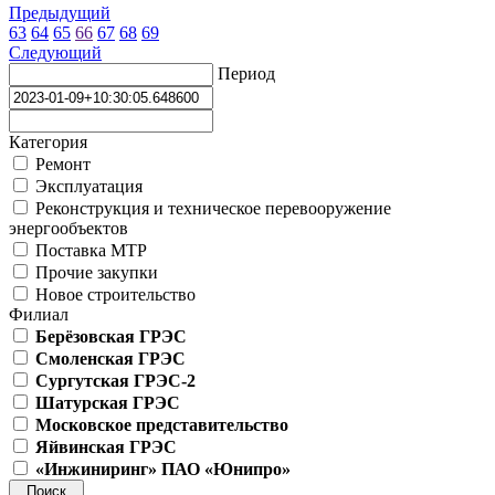
Предыдущий
63
64
65
66
67
68
69
Следующий
Период
Категория
Ремонт
Эксплуатация
Реконструкция и техническое перевооружение
энергообъектов
Поставка МТР
Прочие закупки
Новое строительство
Филиал
Берёзовская ГРЭС
Смоленская ГРЭС
Сургутская ГРЭС-2
Шатурская ГРЭС
Московское представительство
Яйвинская ГРЭС
«Инжиниринг» ПАО «Юнипро»