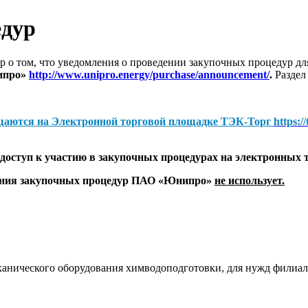
едур
 о том, что уведомления о проведении закупочных процедур 
ипро»
http://www.unipro.energy/purchase/announcement/
.
Раздел
щаются на
Электронной торговой площадке ТЭК-Торг
https:/
оступ к участию в закупочных процедурах на электронных 
дения закупочных процедур ПАО «Юнипро»
не использует.
еханического оборудования химводоподготовки, для нужд фили