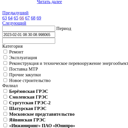
Читать далее
Предыдущий
63
64
65
66
67
68
69
Следующий
Период
Категория
Ремонт
Эксплуатация
Реконструкция и техническое перевооружение энергообъек
Поставка МТР
Прочие закупки
Новое строительство
Филиал
Берёзовская ГРЭС
Смоленская ГРЭС
Сургутская ГРЭС-2
Шатурская ГРЭС
Московское представительство
Яйвинская ГРЭС
«Инжиниринг» ПАО «Юнипро»