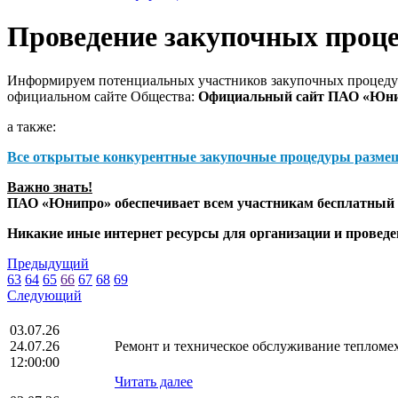
Проведение закупочных проц
Информируем потенциальных участников закупочных процедур
официальном сайте Общества:
Официальный сайт ПАО «Юн
а также:
Все открытые конкурентные закупочные процедуры разме
Важно знать!
ПАО «Юнипро» обеспечивает всем участникам бесплатный д
Никакие иные интернет ресурсы для организации и прове
Предыдущий
63
64
65
66
67
68
69
Следующий
03.07.26
24.07.26
Ремонт и техническое обслуживание теплом
12:00:00
Читать далее