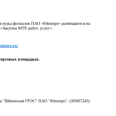
для нужд филиалов ПАО «Юнипро» размещаются на
 «Закупки МТР, работ, услуг».
/tektorg.ru/
торговых площадках.
ала "Яйвинская ГРЭС" ПАО "Юнипро". (ЗП607245)