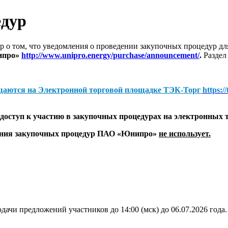
едур
 о том, что уведомления о проведении закупочных процедур 
ипро»
http://www.unipro.energy/purchase/announcement/
.
Раздел
щаются на
Электронной торговой площадке ТЭК-Торг
https:/
оступ к участию в закупочных процедурах на электронных 
дения закупочных процедур ПАО «Юнипро»
не использует.
дачи предложений участников до 14:00 (мск) до 06.07.2026 года.