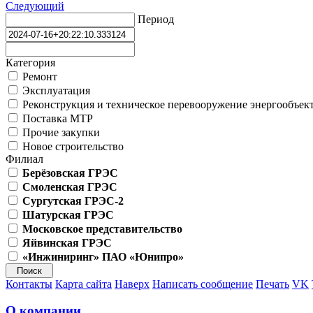
Следующий
Период
Категория
Ремонт
Эксплуатация
Реконструкция и техническое перевооружение энергообъек
Поставка МТР
Прочие закупки
Новое строительство
Филиал
Берёзовская ГРЭС
Смоленская ГРЭС
Сургутская ГРЭС-2
Шатурская ГРЭС
Московское представительство
Яйвинская ГРЭС
«Инжиниринг» ПАО «Юнипро»
Контакты
Карта сайта
Наверх
Написать сообщение
Печать
VK
О компании