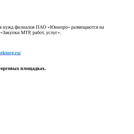
для нужд филиалов ПАО «Юнипро» размещаются на
 «Закупки МТР, работ, услуг».
/tektorg.ru/
торговых площадках.