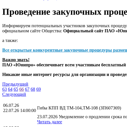
Проведение закупочных проц
Информируем потенциальных участников закупочных процедур
официальном сайте Общества:
Официальный сайт ПАО «Юн
а также:
Все открытые конкурентные закупочные процедуры разме
Важно знать!
ПАО «Юнипро» обеспечивает всем участникам бесплатный д
Никакие иные интернет ресурсы для организации и прове
Предыдущий
63
64
65
66
67
68
69
Следующий
06.07.26
Гибы КПП ВД ТМ-104,ТМ-108 (ЗП607369)
22.07.26 14:00:00
23.07.2026 Уведомление о продлении срока по
Читать далее