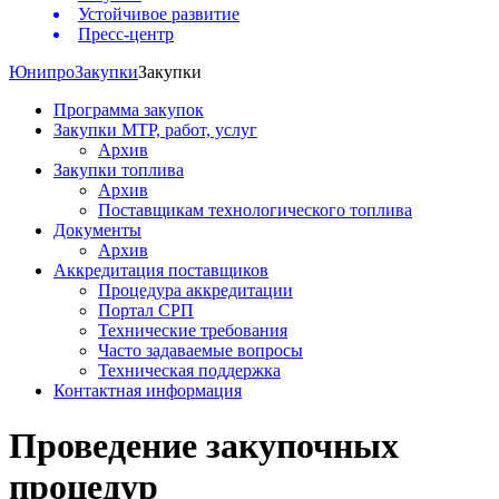
Устойчивое развитие
Пресс-центр
Юнипро
Закупки
Закупки
Программа закупок
Закупки МТР, работ, услуг
Архив
Закупки топлива
Архив
Поставщикам технологического топлива
Документы
Архив
Аккредитация поставщиков
Процедура аккредитации
Портал СРП
Технические требования
Часто задаваемые вопросы
Техническая поддержка
Контактная информация
Проведение закупочных
процедур