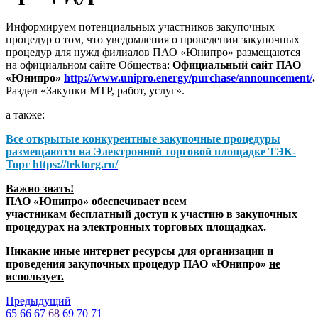
Информируем потенциальных участников закупочных
процедур о том, что уведомления о проведении закупочных
процедур для нужд филиалов ПАО «Юнипро» размещаются
на официальном сайте Общества:
Официальный сайт ПАО
«Юнипро»
http://www.unipro.energy/purchase/announcement/
.
Раздел «Закупки МТР, работ, услуг».
а также:
Все открытые конкурентные закупочные процедуры
размещаются на
Электронной торговой площадке ТЭК-
Торг
https://tektorg.ru/
Важно знать!
ПАО «Юнипро» обеспечивает всем
участникам бесплатный доступ к участию в закупочных
процедурах на электронных торговых площадках.
Никакие иные интернет ресурсы для организации и
проведения закупочных процедур ПАО «Юнипро»
не
использует.
Предыдущий
65
66
67
68
69
70
71