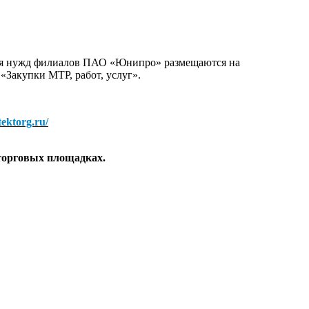
для нужд филиалов ПАО «Юнипро» размещаются на
 «Закупки МТР, работ, услуг».
/tektorg.ru/
торговых площадках.