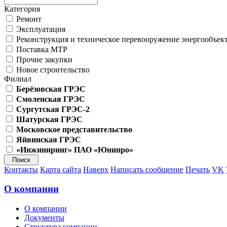
Категория
Ремонт
Эксплуатация
Реконструкция и техническое перевооружение энергообъек
Поставка МТР
Прочие закупки
Новое строительство
Филиал
Берёзовская ГРЭС
Смоленская ГРЭС
Сургутская ГРЭС-2
Шатурская ГРЭС
Московское представительство
Яйвинская ГРЭС
«Инжиниринг» ПАО «Юнипро»
Контакты
Карта сайта
Наверх
Написать сообщение
Печать
VK
О компании
О компании
Документы
Структура компании