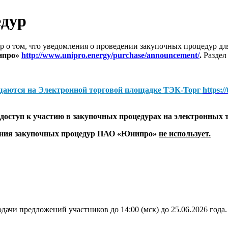
едур
 о том, что уведомления о проведении закупочных процедур 
ипро»
http://www.unipro.energy/purchase/announcement/
.
Раздел
щаются на
Электронной торговой площадке ТЭК-Торг
https:/
оступ к участию в закупочных процедурах на электронных 
дения закупочных процедур ПАО «Юнипро»
не использует.
дачи предложений участников до 14:00 (мск) до 25.06.2026 года.