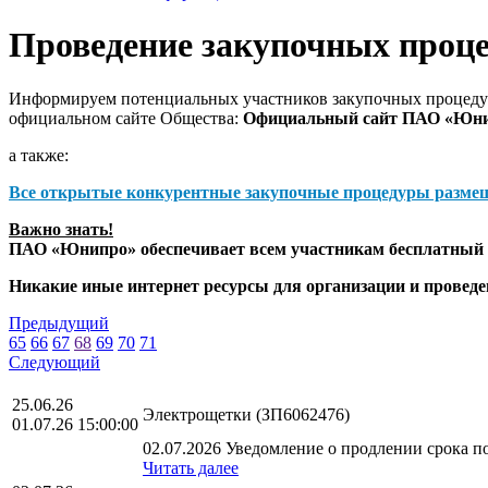
Проведение закупочных проц
Информируем потенциальных участников закупочных процедур
официальном сайте Общества:
Официальный сайт ПАО «Юн
а также:
Все открытые конкурентные закупочные процедуры разме
Важно знать!
ПАО «Юнипро» обеспечивает всем участникам бесплатный д
Никакие иные интернет ресурсы для организации и прове
Предыдущий
65
66
67
68
69
70
71
Следующий
25.06.26
Электрощетки (ЗП6062476)
01.07.26 15:00:00
02.07.2026 Уведомление о продлении срока по
Читать далее